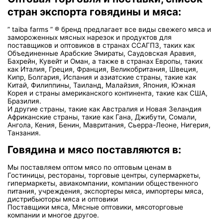
стран экспорта говядины и мяса:
” taiba farms ” ® бренд предлагает все виды свежего мяса и
замороженных мясных нарезок и продуктов для
поставщиков и оптовиков в странах ССАГПЗ, таких как
Объединенные Арабские Эмираты, Саудовская Аравия,
Бахрейн, Кувейт и Оман, а также в странах Европы, таких
как Италия, Греция, Франция, Великобритания, Швеция,
Кипр, Болгария, Испания и азиатские страны, такие как
Китай, Филиппины, Таиланд, Малайзия, Япония, Южная
Корея и страны американского континента, такие как США,
Бразилия.
И другие страны, такие как Австралия и Новая Зеландия
Африканские страны, такие как Гана, Джибути, Сомали,
Ангола, Кения, Бенин, Мавритания, Сьерра-Леоне, Нигерия,
Танзания.
Говядина и мясо поставляются в:
Мы поставляем оптом мясо по оптовым ценам в
Гостиницы, рестораны, торговые центры, супермаркеты,
гипермаркеты, авиакомпании, компании общественного
питания, учреждения, экспортеры мяса, импортеры мяса,
дистрибьюторы мяса и оптовики
Поставщики мяса, Мясные оптовики, мясоторговые
компании и многое другое.