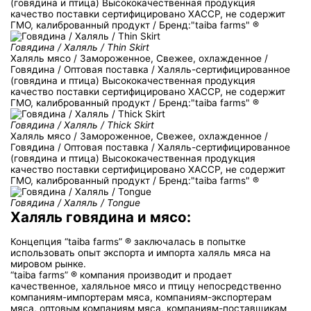
(говядина и птица) Высококачественная продукция
качество поставки сертифицировано ХACCP, не содержит
ГМО, калиброванный продукт / Бренд:"taiba farms" ®
Говядина / Халяль / Thin Skirt
Халяль мясо / Замороженное, Свежее, охлажденное /
Говядина / Оптовая поставка / Халяль-сертифицированное
(говядина и птица) Высококачественная продукция
качество поставки сертифицировано ХACCP, не содержит
ГМО, калиброванный продукт / Бренд:"taiba farms" ®
Говядина / Халяль / Thick Skirt
Халяль мясо / Замороженное, Свежее, охлажденное /
Говядина / Оптовая поставка / Халяль-сертифицированное
(говядина и птица) Высококачественная продукция
качество поставки сертифицировано ХACCP, не содержит
ГМО, калиброванный продукт / Бренд:"taiba farms" ®
Говядина / Халяль / Tongue
Халяль говядина и мясо:
Концепция “taiba farms” ® заключалась в попытке
использовать опыт экспорта и импорта халяль мяса на
мировом рынке.
“taiba farms” ® компания производит и продает
качественное, халяльное мясо и птицу непосредственно
компаниям-импортерам мяса, компаниям-экспортерам
мяса, оптовым компаниям мяса, компаниям-поставщикам