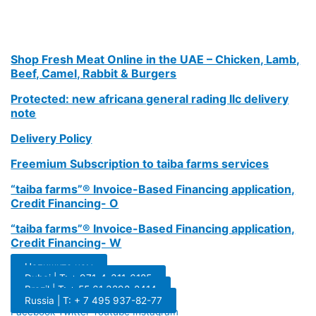
Shop Fresh Meat Online in the UAE – Chicken, Lamb,
Beef, Camel, Rabbit & Burgers
Protected: new africana general rading llc delivery
note
Delivery Policy
Freemium Subscription to taiba farms services
“taiba farms”® Invoice-Based Financing application,
Credit Financing- O
“taiba farms”® Invoice-Based Financing application,
Credit Financing- W
Напишите нам
Dubai | T: + 971-4-311-6185
Brazil | T: + 55 61 3298-8414
Russia | T: + 7 495 937-82-77
Facebook
Twitter
Youtube
Instagram