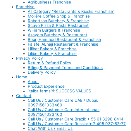
Agribusiness Franchise
Franchise
All Category “Restaurants & Kiosks Franchise”
Molière Coffee Shop & Franchise
Robertson Butchery & Franchise
Scavo Pizza & Pasta Restaurant
William Burgers & Franchise
Azayem Butchery & Restaurant
Bourj Hammod Restaurant & Franchise
Falafel ALhaji Restaurant & Franchise
Lilibet Bakery & Franchise
Lilibet Bakery & Franchise
Privacy Policy
Return & Refund Policy
Billing & Payment Terms and Conditions
Delivery Policy
Home
About
Product Experience
“taiba farms”® SUCCESS VALUES
Contact
Call Us / Customer Care UAE / Dubai:
00971561033460
Call Us / Customer Care International:
00971561033460
Call Us / Customer Care Brazil: + 55 61 3298-8414
Call Us / Customer Care Russia: + 7 495 937-82-77
Chat With Us / Email Us