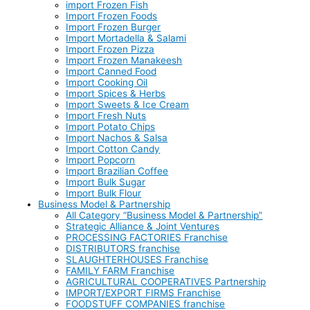
import Frozen Fish
Import Frozen Foods
Import Frozen Burger
Import Mortadella & Salami
Import Frozen Pizza
Import Frozen Manakeesh
Import Canned Food
Import Cooking Oil
Import Spices & Herbs
Import Sweets & Ice Cream
Import Fresh Nuts
Import Potato Chips
Import Nachos & Salsa
Import Cotton Candy
Import Popcorn
Import Brazilian Coffee
Import Bulk Sugar
Import Bulk Flour
Business Model & Partnership
All Category “Business Model & Partnership”
Strategic Alliance & Joint Ventures
PROCESSING FACTORIES Franchise
DISTRIBUTORS franchise
SLAUGHTERHOUSES Franchise
FAMILY FARM Franchise
AGRICULTURAL COOPERATIVES Partnership
IMPORT/EXPORT FIRMS Franchise
FOODSTUFF COMPANIES franchise