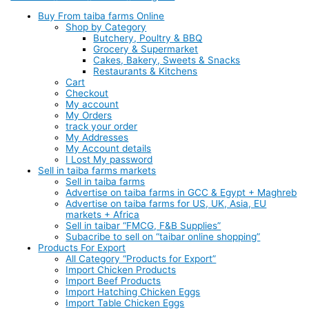
Buy From taiba farms Online
Shop by Category
Butchery, Poultry & BBQ
Grocery & Supermarket
Cakes, Bakery, Sweets & Snacks
Restaurants & Kitchens
Cart
Checkout
My account
My Orders
track your order
My Addresses
My Account details
I Lost My password
Sell in taiba farms markets
Sell in taiba farms
Advertise on taiba farms in GCC & Egypt + Maghreb
Advertise on taiba farms for US, UK, Asia, EU
markets + Africa
Sell in taibar “FMCG, F&B Supplies”
Subacribe to sell on “taibar online shopping”
Products For Export
All Category “Products for Export”
Import Chicken Products
Import Beef Products
Import Hatching Chicken Eggs
Import Table Chicken Eggs