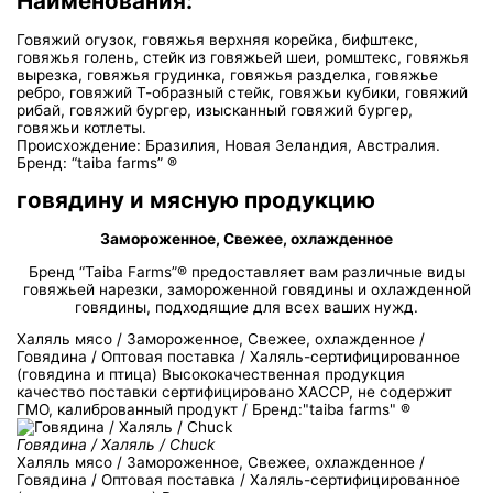
Наименования:
Говяжий огузок, говяжья верхняя корейка, бифштекс,
говяжья голень, стейк из говяжьей шеи, ромштекс, говяжья
вырезка, говяжья грудинка, говяжья разделка, говяжье
ребро, говяжий Т-образный стейк, говяжьи кубики, говяжий
рибай, говяжий бургер, изысканный говяжий бургер,
говяжьи котлеты.
Происхождение: Бразилия, Новая Зеландия, Австралия.
Бренд: “taiba farms” ®
говядину и мясную продукцию
Замороженное, Свежее, охлажденное
Бренд “Taiba Farms”® предоставляет вам различные виды
говяжьей нарезки, замороженной говядины и охлажденной
говядины, подходящие для всех ваших нужд.
Халяль мясо / Замороженное, Свежее, охлажденное /
Говядина / Оптовая поставка / Халяль-сертифицированное
(говядина и птица) Высококачественная продукция
качество поставки сертифицировано ХACCP, не содержит
ГМО, калиброванный продукт / Бренд:"taiba farms" ®
Говядина / Халяль / Chuck
Халяль мясо / Замороженное, Свежее, охлажденное /
Говядина / Оптовая поставка / Халяль-сертифицированное