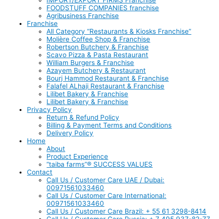
IMPORT/EXPORT FIRMS Franchise
FOODSTUFF COMPANIES franchise
Agribusiness Franchise
Franchise
All Category “Restaurants & Kiosks Franchise”
Molière Coffee Shop & Franchise
Robertson Butchery & Franchise
Scavo Pizza & Pasta Restaurant
William Burgers & Franchise
Azayem Butchery & Restaurant
Bourj Hammod Restaurant & Franchise
Falafel ALhaji Restaurant & Franchise
Lilibet Bakery & Franchise
Lilibet Bakery & Franchise
Privacy Policy
Return & Refund Policy
Billing & Payment Terms and Conditions
Delivery Policy
Home
About
Product Experience
“taiba farms”® SUCCESS VALUES
Contact
Call Us / Customer Care UAE / Dubai:
00971561033460
Call Us / Customer Care International:
00971561033460
Call Us / Customer Care Brazil: + 55 61 3298-8414