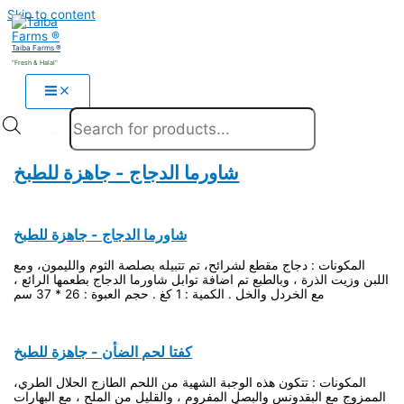
Skip to content
Taiba Farms ®
"Fresh & Halal"
Products search
شاورما الدجاج - جاهزة للطبخ
شاورما الدجاج - جاهزة للطبخ
المكونات : دجاج مقطع لشرائح، تم تتبيله بصلصة الثوم والليمون، ومع
اللبن وزيت الذرة ، وبالطبع تم اضافة توابل شاورما الدجاج بطعمها الرائع ،
مع الخردل والخل . الكمية : 1 كغ . حجم العبوة : 26 * 37 سم
كفتا لحم الضأن - جاهزة للطبخ
المكونات : تتكون هذه الوجبة الشهية من اللحم الطازج الحلال الطري،
الممزوج مع البقدونس والبصل المفروم ، والقليل من الملح ، مع البهارات