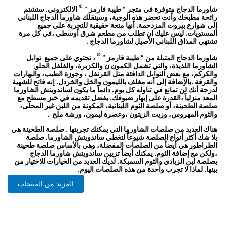
®
شاورما الدجاج متوفرة في متجر ” طيبة فارمز ”
الالكتروني. ستشتم
رائحة مطبخك وأنت تحضر هذه الوجبة، وسينقلك شاورما الدجاج اللبناني
إلى شوارع بيروت المزدحمة. أنها متعة حقيقية للتجربة على جميع
المستويات. ليس عليك ان تطلب من مطعم شرق أوسطي ،في كل مرة
تشتهي المذاق اللبناني الأصيل لشاورما الدجاج .
®
شاورما الدجاج المتبلة من ” طيبة فارمز ”
، تحتوي على جميع توابل
الشاورما اللذيذة، والتي تشمل الكمون ن والكزبرة، والفلفل الحلو,
والكركم، مع بعض التوابل الدافئة متل القرنفل ، وجوزة الطيب، والبهارات
والقرفة .بالإضافة إلى أنه مغلف بالليمون والخل والخردل. إنه فاتح للشهية
لدرجة أنك لن تمانع في تناوله كل يوم. دائماً ما يكون لساندويتش الشاورما
المعد منزلياً ،القدرة على إبهار ضيوفك. يفضل تقديمه في خبز مسطح مع
صلصة الطحينة، أو صلصة الثوم اللبنانية، المكونة من اللبن غير المحلى،
والثوم المهروس، وزيت الزيتون ،وعصرة ليمون، ورشة ملح .
هناك العديد من صلصات الشاورما التي يمكنك تجربتها . صلصة الطحينة هي
بلا شك أكثر أنواع الصلصة شيوعاً لتغطي ساندويتش الشاورما. صلصة
الطراطور هي أيضأ من الصلصات المفضلة، وهي بالأساس صلصة طحينة
،ولكن مع إضافة الثوم. يمكنك أيضاً تزيين ساندويتش شاورما الدجاج
بصلصة لبن الزبادي والثوم السميكة. لديك العديد من الخيارات للاختيار من
بينها. لماذا لا تجرب واحدة من هذه الصلصات اليوم.
المزيد من المنتجات