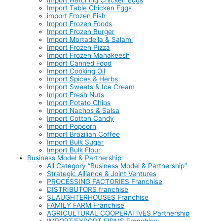
Import Hatching Chicken Eggs
Import Table Chicken Eggs
import Frozen Fish
Import Frozen Foods
Import Frozen Burger
Import Mortadella & Salami
Import Frozen Pizza
Import Frozen Manakeesh
Import Canned Food
Import Cooking Oil
Import Spices & Herbs
Import Sweets & Ice Cream
Import Fresh Nuts
Import Potato Chips
Import Nachos & Salsa
Import Cotton Candy
Import Popcorn
Import Brazilian Coffee
Import Bulk Sugar
Import Bulk Flour
Business Model & Partnership
All Category “Business Model & Partnership”
Strategic Alliance & Joint Ventures
PROCESSING FACTORIES Franchise
DISTRIBUTORS franchise
SLAUGHTERHOUSES Franchise
FAMILY FARM Franchise
AGRICULTURAL COOPERATIVES Partnership