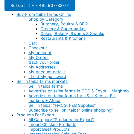
Brazil | T: + 55 61 3298-8414
Russia | T: + 7 495 937-82-77
Buy From taiba farms Online
Shop by Category
Butchery, Poultry & BBQ
Grocery & Supermarket
Cakes, Bakery, Sweets & Snacks
Restaurants & Kitchens
Cart
Checkout
My account
My Orders
track your order
My Addresses
My Account details
I Lost My password
Sell in taiba farms markets
Sell in taiba farms
Advertise on taiba farms in GCC & Egypt + Maghreb
Advertise on taiba farms for US, UK, Asia, EU
markets + Africa
Sell in taibar “FMCG, F&B Supplies”
Subacribe to sell on “taibar online shopping”
Products For Export
All Category “Products for Export”
Import Chicken Products
Import Beef Products