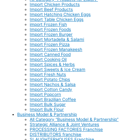
Import Chicken Products
Import Beef Products
Import Hatching Chicken Eggs
Import Table Chicken Eggs
import Frozen Fish
Import Frozen Foods
Import Frozen Burger
Import Mortadella & Salami
Import Frozen Pizza
Import Frozen Manakeesh
Import Canned Food
Import Cooking Oil
Import Spices & Herbs
Import Sweets & Ice Cream
Import Fresh Nuts
Import Potato Chips
Import Nachos & Salsa
Import Cotton Candy
Import Popcorn
Import Brazilian Coffee
Import Bulk Sugar
Import Bulk Flour
Business Model & Partnership
All Category “Business Model & Partnership”
Strategic Alliance & Joint Ventures
PROCESSING FACTORIES Franchise
DISTRIBUTORS franchise
SLAUGHTERHOUSES Franchise