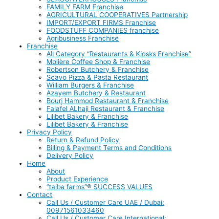
FAMILY FARM Franchise
AGRICULTURAL COOPERATIVES Partnership
IMPORT/EXPORT FIRMS Franchise
FOODSTUFF COMPANIES franchise
Agribusiness Franchise
Franchise
All Category “Restaurants & Kiosks Franchise”
Molière Coffee Shop & Franchise
Robertson Butchery & Franchise
Scavo Pizza & Pasta Restaurant
William Burgers & Franchise
Azayem Butchery & Restaurant
Bourj Hammod Restaurant & Franchise
Falafel ALhaji Restaurant & Franchise
Lilibet Bakery & Franchise
Lilibet Bakery & Franchise
Privacy Policy
Return & Refund Policy
Billing & Payment Terms and Conditions
Delivery Policy
Home
About
Product Experience
“taiba farms”® SUCCESS VALUES
Contact
Call Us / Customer Care UAE / Dubai:
00971561033460
Call Us / Customer Care International: