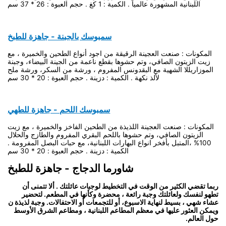
اللبنانية المشهورة عالمياً . الكمية : 1 كغ . حجم العبوة : 26 * 37 سم
سمبوسك بالجبنة - جاهزة للطبخ
المكونات : صنعت العجينة الرقيقة من اجود أنواع الطحين والخميرة ، مع
زيت الزيتون الصافي، وتم حشوها بقطع ناعمة من الجينة البيضاء، وجبنة
الموزاريللا الشهية مع البقدونس المفروم ، ورشة من السكر، ورشة ملح
لألذ نكهة . الكمية : دزينة . حجم العبوة : 20 * 30 سم
سمبوسك اللحم - جاهزة للطهي
المكونات : صنعت العجينة اللذيذة من الطحين الفاخز والخميرة ، مع زيت
الزيتون الصافي، وتم حشوها باللحم البقري المفروم والطازج والحلال
100% ،المتبل بأفخر انواع البهارات اللبنانية، مع حبات البصل المفرومة .
الكمية : دزينة . حجم العبوة : 20 * 30 سم
شاورما الدجاج - جاهزة للطبخ
ربما تقضي الكثير من الوقت في التخطيط لوجبات عائلتك . ألا تتمنى أن
تطهو لنفسك ولعائلتك وجبة رائعة ، محضرة وكأنها في المطعم. لتحضير
عشاء شهي ، بسيط لنهاية الاسبوع، أو للتجمعات أو الاحتفالات. وجبة لذيذة ن
ويمكن العثور عليها في معظم المطاعم اللبنانية ، ومطاعم الشرق الأوسط
حول العالم.