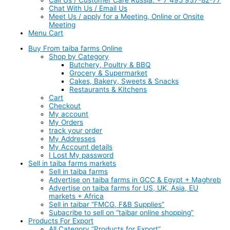
Call Us / Customer Care Russia: + 7 495 937-82-77
Chat With Us / Email Us
Meet Us / apply for a Meeting, Online or Onsite
Meeting
Menu Cart
Buy From taiba farms Online
Shop by Category
Butchery, Poultry & BBQ
Grocery & Supermarket
Cakes, Bakery, Sweets & Snacks
Restaurants & Kitchens
Cart
Checkout
My account
My Orders
track your order
My Addresses
My Account details
I Lost My password
Sell in taiba farms markets
Sell in taiba farms
Advertise on taiba farms in GCC & Egypt + Maghreb
Advertise on taiba farms for US, UK, Asia, EU
markets + Africa
Sell in taibar “FMCG, F&B Supplies”
Subacribe to sell on “taibar online shopping”
Products For Export
All Category “Products for Export”