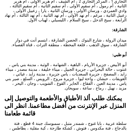
التجاري 1 ، المركز التجاري 2 ، أم الشيف ، أم هرير الأولى ، أم هرير
الثانية ، أم رمول ، أم سقيم الأولى ، أم سقيم الثانية ، أم سقيم الثالثة ،
وادي العمردي ، ورسان الأولى ، ورسان الثانية ، يارا ، زعبيل الأولى ،
زعبيل الثانية ، مرغم ، أم نهد الأولى ، أم نهد الثانية ، أم نهد الثالثة ، أم نهاد
الرابعة ، سيح الدحل ، سيح السلام ، الليسيلي ، لهباب الأول.
الشارقة:
ميدان الرولة ، شارع البنوك ، الحصن الشارقة ، ابتسم أنت في دوار
الشارقة ، سوق الذهب ، قلعة المحطة ، منطقة التراث ، قناة القصباء.
أبو ظبي:
أبو الأبيض ، جزيرة الأريام ، الباهية ، الشهامة ، الوثبة ، مدينة بني ياس ،
غنتوت ، حالة البحراني ، جزيرة الجبيل ، ميناء خليفة ، مدينة مصدر ، ميناء
زايد ، المصفح ، جزيرة السعديات ، ياس جزيرة ، مدينة زايد ، غياثي ،
الغويفات ، حبشان ، واحة ليوا ، جزيرة مروح ، الرويس ، السلع ، صير بني
ياس ، مدينة العين ، الفقاع ، الحاير ، القوع ، الشويب ، وجان ، اليحر ،
مزيد ، نهيل ، رماح ، ساعة ، سويحان.
يمكنك طلب ألذ الأطباق والأطعمة والتوصيل إلى
المنزل عبر الإنترنت من أفضل مطاعمنا. انظر الى
قائمة طعامنا
سلطة عربية ، بابا غنوج ، شمندر متبل ، سمبوسك جبنة 4 قطع ، فتة
بالدجاج ، فتة مكدوس ، فتوش ، كشكة طازجة ، كبة مقلية ، بطاطس ،