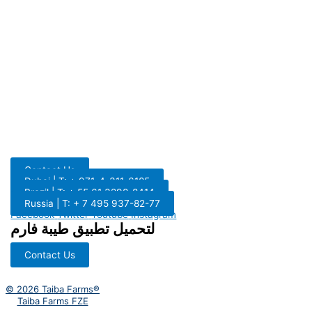
Contact Us
Dubai | T: + 971-4-311-6185
Brazil | T: + 55 61 3298-8414
Russia | T: + 7 495 937-82-77
Facebook
Twitter
Youtube
Instagram
لتحميل تطبيق طيبة فارم
Contact Us
© 2026 Taiba Farms®
Taiba Farms FZE