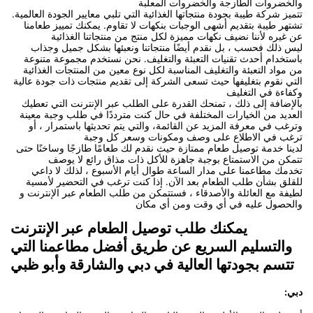
والخضروات الطازجة والخضروات المعلبة
تتميز شركة طيبة بجودة منتجاتها الغذائية التي تلبي معايير الجودة العالمية.
تشتهر طيبة بتقديم أشهى الوجبات بنكهات لا تقاوم. يمكنك تمييز طعامنا
عن غيره لأننا نضيف نكهات مميزة لكل منتج من منتجاتنا الغذائية
ليس ذلك فحسب ، بل نقدم أيضًا منتجاتنا ونعبئها بشكل جميل وجذاب
باستخدام أحدث تقنيات التعبئة والتغليف. نحن نستخدم مجموعة متنوعة
من مواد التعبئة والتغليف المناسبة لكل نوع معين من المنتجات الغذائية
التي نقوم بتغليفها حيث تسعى الشركة إلى تقديم منتجات ذات جودة عالية
وكفاءة في التغليف
بالإضافة إلى ذلك ، تمنحك القدرة على الطلب عبر الإنترنت التي تعطيك
العديد من الخيارات المختلفة في حال كنت مترددًا في طلب وجبة معينة
وترغب في معرفة المزيد عن القائمة، والتي يتم تحديثها باستمرار ، أو
ترغب في الاطلاع على وصف ومكونات وسعر كل وجبة
لدينا خدمة توصيل طعام ممتازة حيث نقدم لك طعامًا طازجًا وساخنًا حتى
تتمكن من الاستمتاع بوجبة جاهزة للأكل ذات مذاق رائع لا يوصف
تخدمك مطاعمنا على مدار الساعة طوال أيام الأسبوع ، لذلك لا داعي
للقلق بشأن طلب الطعام بعد الآن. إذا كنت ترغب في التحضير لأمسية
لطيفة مع العائلة والأصدقاء ، فستتمكن من طلب الطعام عبر الإنترنت و
والحصول عليه في أي وقت ومن أي مكان
يمكنك طلب توصيل الطعام عبر الإنترنت
والتسليم السريع عن طريق أفضل مطاعمنا التي
تتسم بجودتها العالية في دبي والشارقة وأبو ظبي
دبي: