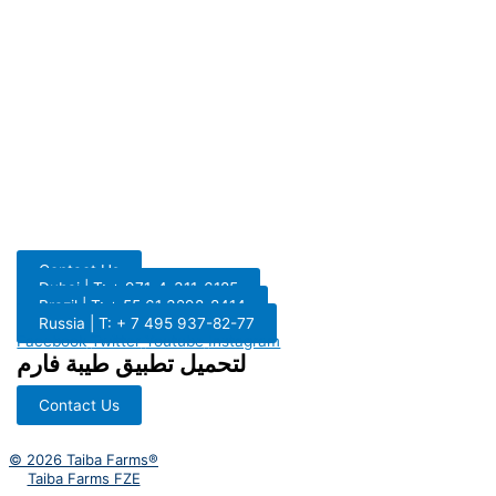
Contact Us
Dubai | T: + 971-4-311-6185
Brazil | T: + 55 61 3298-8414
Russia | T: + 7 495 937-82-77
Facebook
Twitter
Youtube
Instagram
لتحميل تطبيق طيبة فارم
Contact Us
© 2026 Taiba Farms®
Taiba Farms FZE