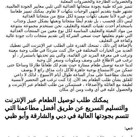
والخضروات الطازجة والخضروات المعلبة
تتميز شركة طيبة بجودة منتجاتها الغذائية التي تلبي معايير الجودة العالمية.
تشتهر طيبة بتقديم أشهى الوجبات بنكهات لا تقاوم. يمكنك تمييز طعامنا
عن غيره لأننا نضيف نكهات مميزة لكل منتج من منتجاتنا الغذائية
ليس ذلك فحسب ، بل نقدم أيضًا منتجاتنا ونعبئها بشكل جميل وجذاب
باستخدام أحدث تقنيات التعبئة والتغليف. نحن نستخدم مجموعة متنوعة
من مواد التعبئة والتغليف المناسبة لكل نوع معين من المنتجات الغذائية
التي نقوم بتغليفها حيث تسعى الشركة إلى تقديم منتجات ذات جودة عالية
وكفاءة في التغليف
بالإضافة إلى ذلك ، تمنحك القدرة على الطلب عبر الإنترنت التي تعطيك
العديد من الخيارات المختلفة في حال كنت مترددًا في طلب وجبة معينة
وترغب في معرفة المزيد عن القائمة، والتي يتم تحديثها باستمرار ، أو
ترغب في الاطلاع على وصف ومكونات وسعر كل وجبة
لدينا خدمة توصيل طعام ممتازة حيث نقدم لك طعامًا طازجًا وساخنًا حتى
تتمكن من الاستمتاع بوجبة جاهزة للأكل ذات مذاق رائع لا يوصف
تخدمك مطاعمنا على مدار الساعة طوال أيام الأسبوع ، لذلك لا داعي
للقلق بشأن طلب الطعام بعد الآن. إذا كنت ترغب في التحضير لأمسية
لطيفة مع العائلة والأصدقاء ، فستتمكن من طلب الطعام عبر الإنترنت و
والحصول عليه في أي وقت ومن أي مكان
يمكنك طلب توصيل الطعام عبر الإنترنت
والتسليم السريع عن طريق أفضل مطاعمنا التي
تتسم بجودتها العالية في دبي والشارقة وأبو ظبي
دبي: