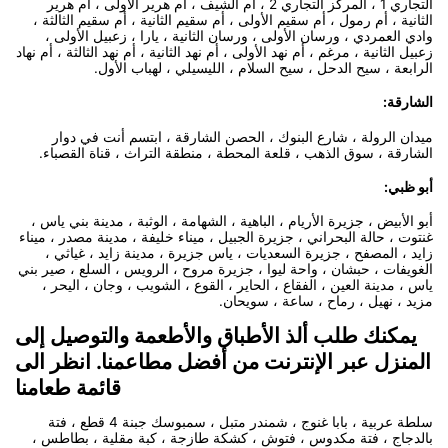
التجاري 1 ، المركز التجاري 2 ، أم الشيف ، أم هرير الأولى ، أم هرير
الثانية ، أم رمول ، أم سقيم الأولى ، أم سقيم الثانية ، أم سقيم الثالثة ،
وادي العمردي ، ورسان الأولى ، ورسان الثانية ، يارا ، زعبيل الأولى ،
زعبيل الثانية ، مرغم ، أم نهد الأولى ، أم نهد الثانية ، أم نهد الثالثة ، أم نهاد
الرابعة ، سيح الدحل ، سيح السلام ، الليسيلي ، لهباب الأول.
الشارقة:
ميدان الرولة ، شارع البنوك ، الحصن الشارقة ، ابتسم أنت في دوار
الشارقة ، سوق الذهب ، قلعة المحطة ، منطقة التراث ، قناة القصباء.
أبو ظبي:
أبو الأبيض ، جزيرة الأريام ، الباهية ، الشهامة ، الوثبة ، مدينة بني ياس ،
غنتوت ، حالة البحراني ، جزيرة الجبيل ، ميناء خليفة ، مدينة مصدر ، ميناء
زايد ، المصفح ، جزيرة السعديات ، ياس جزيرة ، مدينة زايد ، غياثي ،
الغويفات ، حبشان ، واحة ليوا ، جزيرة مروح ، الرويس ، السلع ، صير بني
ياس ، مدينة العين ، الفقاع ، الحاير ، القوع ، الشويب ، وجان ، اليحر ،
مزيد ، نهيل ، رماح ، ساعة ، سويحان.
يمكنك طلب ألذ الأطباق والأطعمة والتوصيل إلى
المنزل عبر الإنترنت من أفضل مطاعمنا. انظر الى
قائمة طعامنا
سلطة عربية ، بابا غنوج ، شمندر متبل ، سمبوسك جبنة 4 قطع ، فتة
بالدجاج ، فتة مكدوس ، فتوش ، كشكة طازجة ، كبة مقلية ، بطاطس ،