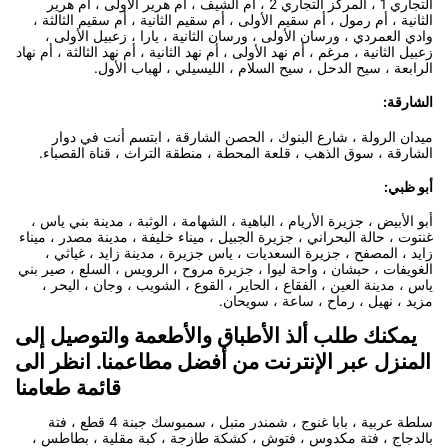
التجاري 1 ، المركز التجاري 2 ، أم الشيف ، أم هرير الأولى ، أم هرير
الثانية ، أم رمول ، أم سقيم الأولى ، أم سقيم الثانية ، أم سقيم الثالثة ،
وادي العمردي ، ورسان الأولى ، ورسان الثانية ، يارا ، زعبيل الأولى ،
زعبيل الثانية ، مرغم ، أم نهد الأولى ، أم نهد الثانية ، أم نهد الثالثة ، أم نهاد
الرابعة ، سيح الدحل ، سيح السلام ، الليسيلي ، لهباب الأول.
الشارقة:
ميدان الرولة ، شارع البنوك ، الحصن الشارقة ، ابتسم أنت في دوار
الشارقة ، سوق الذهب ، قلعة المحطة ، منطقة التراث ، قناة القصباء.
أبو ظبي:
أبو الأبيض ، جزيرة الأريام ، الباهية ، الشهامة ، الوثبة ، مدينة بني ياس ،
غنتوت ، حالة البحراني ، جزيرة الجبيل ، ميناء خليفة ، مدينة مصدر ، ميناء
زايد ، المصفح ، جزيرة السعديات ، ياس جزيرة ، مدينة زايد ، غياثي ،
الغويفات ، حبشان ، واحة ليوا ، جزيرة مروح ، الرويس ، السلع ، صير بني
ياس ، مدينة العين ، الفقاع ، الحاير ، القوع ، الشويب ، وجان ، اليحر ،
مزيد ، نهيل ، رماح ، ساعة ، سويحان.
يمكنك طلب ألذ الأطباق والأطعمة والتوصيل إلى
المنزل عبر الإنترنت من أفضل مطاعمنا. انظر الى
قائمة طعامنا
سلطة عربية ، بابا غنوج ، شمندر متبل ، سمبوسك جبنة 4 قطع ، فتة
بالدجاج ، فتة مكدوس ، فتوش ، كشكة طازجة ، كبة مقلية ، بطاطس ،