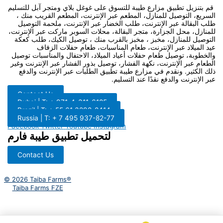
قم بتنزيل تطبيق مزارع طيبة للتسوق على غوغل بلاي ومتجر آبل للتسليم
السريع، التوصيل للمنازل، المطعم عبر الإنترنت، المطعم القريب منك ،
طلب البقالة عبر الإنترنت، طلب الخضار عبر الإنترنت، ملحمة التوصيل
للمنازل، محل الجزارة، متجر البقالة، محلات السوبر ماركت عبر الإنترنت،
التوصيل للمنازل، مخبز ، مخبز بالقرب منك ، توصيل الكيك، طلب كعكة
عيد الميلاد عبر الإنترنت، طعام المناسبات، طعام حفلات الزفاف
والخطوبة، توصيل طعام حفلات أعياد الميلاد، الاحتفال والمناسبات توصيل
الطعام عبر الإنترنت، نكهة الفشار، توصيل بذور الفشار عبر الإنترنت وغير
ذلك الكثير. ونقدم في مزارع طيبة تطبيق الطلبات عبر الإنترنت والدفع
عبر الإنترنت والدفع نقدًا عند التسليم.
Contact Us
Dubai | T: + 971-4-311-6185
Brazil | T: + 55 61 3298-8414
Russia | T: + 7 495 937-82-77
Facebook
Twitter
Youtube
Instagram
لتحميل تطبيق طيبة فارم
Contact Us
© 2026 Taiba Farms®
Taiba Farms FZE