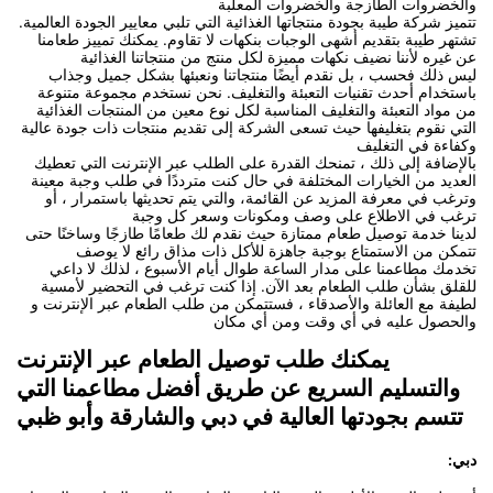
والخضروات الطازجة والخضروات المعلبة
تتميز شركة طيبة بجودة منتجاتها الغذائية التي تلبي معايير الجودة العالمية.
تشتهر طيبة بتقديم أشهى الوجبات بنكهات لا تقاوم. يمكنك تمييز طعامنا
عن غيره لأننا نضيف نكهات مميزة لكل منتج من منتجاتنا الغذائية
ليس ذلك فحسب ، بل نقدم أيضًا منتجاتنا ونعبئها بشكل جميل وجذاب
باستخدام أحدث تقنيات التعبئة والتغليف. نحن نستخدم مجموعة متنوعة
من مواد التعبئة والتغليف المناسبة لكل نوع معين من المنتجات الغذائية
التي نقوم بتغليفها حيث تسعى الشركة إلى تقديم منتجات ذات جودة عالية
وكفاءة في التغليف
بالإضافة إلى ذلك ، تمنحك القدرة على الطلب عبر الإنترنت التي تعطيك
العديد من الخيارات المختلفة في حال كنت مترددًا في طلب وجبة معينة
وترغب في معرفة المزيد عن القائمة، والتي يتم تحديثها باستمرار ، أو
ترغب في الاطلاع على وصف ومكونات وسعر كل وجبة
لدينا خدمة توصيل طعام ممتازة حيث نقدم لك طعامًا طازجًا وساخنًا حتى
تتمكن من الاستمتاع بوجبة جاهزة للأكل ذات مذاق رائع لا يوصف
تخدمك مطاعمنا على مدار الساعة طوال أيام الأسبوع ، لذلك لا داعي
للقلق بشأن طلب الطعام بعد الآن. إذا كنت ترغب في التحضير لأمسية
لطيفة مع العائلة والأصدقاء ، فستتمكن من طلب الطعام عبر الإنترنت و
والحصول عليه في أي وقت ومن أي مكان
يمكنك طلب توصيل الطعام عبر الإنترنت
والتسليم السريع عن طريق أفضل مطاعمنا التي
تتسم بجودتها العالية في دبي والشارقة وأبو ظبي
دبي: