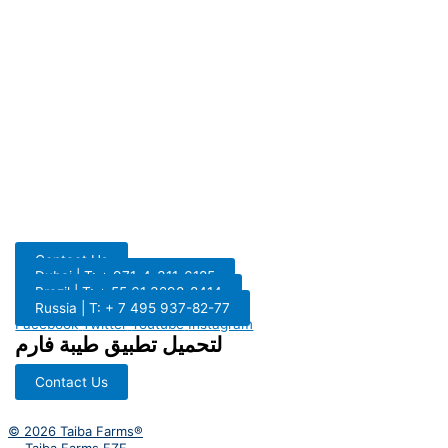
Contact Us
Dubai | T: + 971-4-311-6185
Brazil | T: + 55 61 3298-8414
Russia | T: + 7 495 937-82-77
Facebook
Twitter
Youtube
Instagram
لتحميل تطبيق طيبة فارم
Contact Us
© 2026 Taiba Farms®
Taiba Farms FZE