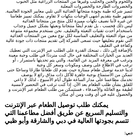
واللحوم والجبن والحليب وغيرها من المنتجات الزراعية مثل الحبوب
والخضروات الطازجة والخضروات المعلبة
تتميز شركة طيبة بجودة منتجاتها الغذائية التي تلبي معايير الجودة العالمية.
تشتهر طيبة بتقديم أشهى الوجبات بنكهات لا تقاوم. يمكنك تمييز طعامنا
عن غيره لأننا نضيف نكهات مميزة لكل منتج من منتجاتنا الغذائية
ليس ذلك فحسب ، بل نقدم أيضًا منتجاتنا ونعبئها بشكل جميل وجذاب
باستخدام أحدث تقنيات التعبئة والتغليف. نحن نستخدم مجموعة متنوعة
من مواد التعبئة والتغليف المناسبة لكل نوع معين من المنتجات الغذائية
التي نقوم بتغليفها حيث تسعى الشركة إلى تقديم منتجات ذات جودة عالية
وكفاءة في التغليف
بالإضافة إلى ذلك ، تمنحك القدرة على الطلب عبر الإنترنت التي تعطيك
العديد من الخيارات المختلفة في حال كنت مترددًا في طلب وجبة معينة
وترغب في معرفة المزيد عن القائمة، والتي يتم تحديثها باستمرار ، أو
ترغب في الاطلاع على وصف ومكونات وسعر كل وجبة
لدينا خدمة توصيل طعام ممتازة حيث نقدم لك طعامًا طازجًا وساخنًا حتى
تتمكن من الاستمتاع بوجبة جاهزة للأكل ذات مذاق رائع لا يوصف
تخدمك مطاعمنا على مدار الساعة طوال أيام الأسبوع ، لذلك لا داعي
للقلق بشأن طلب الطعام بعد الآن. إذا كنت ترغب في التحضير لأمسية
لطيفة مع العائلة والأصدقاء ، فستتمكن من طلب الطعام عبر الإنترنت و
والحصول عليه في أي وقت ومن أي مكان
يمكنك طلب توصيل الطعام عبر الإنترنت
والتسليم السريع عن طريق أفضل مطاعمنا التي
تتسم بجودتها العالية في دبي والشارقة وأبو ظبي
دبي: