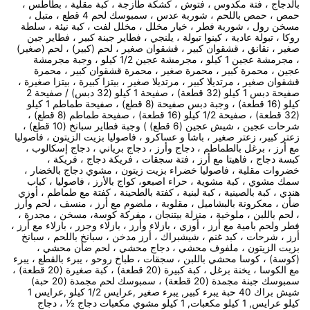
بالدجاج ، فتة مكدوس ، فتوش ، كشكة طازجة ، كبة مقلية ، بطاطس ،
حمص ، حمص باللحم ، شوربة عدس ، سمبوسك لحم 4 قطع ، متبل ،
مسخن رول ، شوربة فطر ، خيار مخلل ، مخلل لفت ، كبة نيئة ، سلطة
روكا ، تبولة عادية ، كينوا تبولة ، يلنجي ، فطاير جبنة كبير ، فطاير جبن
صغير ، نقانق ، قشقوان كبير ، قشقوان صغير ، لحم (كبير) ، لحم (صغير)
، مجرمشة عجين 1 كيلو ، مجرمشة عجين 1/2 كيلو ، وجبة مجرمشة
عجين ، محمرة كبير ، محمرة صغير ، محمرة قشقوان كبير ، محمرة
قشقوان صغير ، مرتديلا كبير ، مرتديلا صغير ، بيتزا كبيرة ، بيتزا صغيرة ،
صفيحة دبس 1 كيلو (32 قطعة) ، صفيحة 1 كيلو (32 دبس) / صفيحة 2
كيلو (16 قطعة) ، وجبة دبس صفيحة (8 قطع) ، صفيحة طماطم 1 كيلو
(32 قطعة) ، صفيحة 1/2 كيلو (16 قطعة) ، صفيحة طماطم (8 قطع) ،
شرحات عجين ، شيش عجين (6 قطع) ) وجبة فطاير سبانخ (10 قطع) ،
زعتر كبير، زعتر صغير ، باشا و عساكرو ، فاصوليا بزيت الزيتون ، فاصوليا
مع أرز ، برغل بالطماطم ، دجاج وأرز ، دجاج برياني ، دجاج إسكالوب ،
كبسة دجاج ، فاهيتا مع أرز ، فتة سجقات ، فريكة دجاج ، فريكة ،
خضروات مقلية ، فاصوليا خضراء بزيت زيتون ، مشوي دجاج بالخضار ،
سمك مشوي ، كبة مشوية ، حراء اصبعو، كواج بالأرز ، فاصوليا ، كباب
هندي ، كبة بالصينية ، كبة لبنية ، كفتة بالطحينة ، كفتة مع طماطم ، أوزي
ضأن ، معكرونة بالبشاميل ، مقلوبة ، ملضوم مع أرز ، منسف ، لحم وأرز
، لحم باللبن ، ملوخية ، منزلة بيتنجان ، مفركة كوسة، مسخن ، مجدرة ،
فطر ولحم بامية مع أرز ، أوزي ، بازلاء وأرز ، بازلاء وجزر ، بازلاء مع أرز ،
أرز ، شرحات ، كبد غنم ، شيشبراك ، أرز مدخن ، سبانخ باللحم ، سبانخ
بزيت الزيتون ، ملفوف محشي ، دجاج محشي ، لحم ضأن محشي ،
(كوسة) ، كوسا محشي باللبن ، سجقات ، طباخ روحو ، يبرء بالقطع ، يبرء
مع الكوسا ، يخنة برغل ، كبة كبيرة (20 قطعة) ، كبة صغيرة (20 قطعة) ،
سمبوسك جبنة مجمدة (20 قطعة) ، سمبوسك لحم مجمدة (20 حبة)
شيش براك 40 حبة يبرء كبير, يبرء صغير ,عرايس 1/2 كيلو ,عرايس 1
كيلو عرايس, 1 كيلو مكعبات, 1 كيلو مشوي مكعبات دجاج ½ ، دجاج