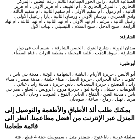
الصناعية الثانية ، رأس الخور الصناعية الثالثة ، رقة البطين ، المركز
التجاري 1 ، المركز التجاري 2 ، أم الشيف ، أم هرير الأولى ، أم هرير
الثانية ، أم رمول ، أم سقيم الأولى ، أم سقيم الثانية ، أم سقيم الثالثة ،
وادي العمردي ، ورسان الأولى ، ورسان الثانية ، يارا ، زعبيل الأولى ،
زعبيل الثانية ، مرغم ، أم نهد الأولى ، أم نهد الثانية ، أم نهد الثالثة ، أم نهاد
الرابعة ، سيح الدحل ، سيح السلام ، الليسيلي ، لهباب الأول.
الشارقة:
ميدان الرولة ، شارع البنوك ، الحصن الشارقة ، ابتسم أنت في دوار
الشارقة ، سوق الذهب ، قلعة المحطة ، منطقة التراث ، قناة القصباء.
أبو ظبي:
أبو الأبيض ، جزيرة الأريام ، الباهية ، الشهامة ، الوثبة ، مدينة بني ياس ،
غنتوت ، حالة البحراني ، جزيرة الجبيل ، ميناء خليفة ، مدينة مصدر ، ميناء
زايد ، المصفح ، جزيرة السعديات ، ياس جزيرة ، مدينة زايد ، غياثي ،
الغويفات ، حبشان ، واحة ليوا ، جزيرة مروح ، الرويس ، السلع ، صير بني
ياس ، مدينة العين ، الفقاع ، الحاير ، القوع ، الشويب ، وجان ، اليحر ،
مزيد ، نهيل ، رماح ، ساعة ، سويحان.
يمكنك طلب ألذ الأطباق والأطعمة والتوصيل إلى
المنزل عبر الإنترنت من أفضل مطاعمنا. انظر الى
قائمة طعامنا
سلطة عربية ، بابا غنوج ، شمندر متبل ، سمبوسك جبنة 4 قطع ، فتة