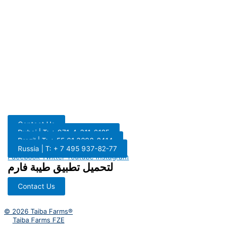
Contact Us
Dubai | T: + 971-4-311-6185
Brazil | T: + 55 61 3298-8414
Russia | T: + 7 495 937-82-77
Facebook
Twitter
Youtube
Instagram
لتحميل تطبيق طيبة فارم
Contact Us
© 2026 Taiba Farms®
Taiba Farms FZE