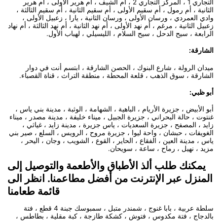
التجاري 1 ، المركز التجاري 2 ، أم الشيف ، أم هرير الأولى ، أم هرير
الثانية ، أم رمول ، أم سقيم الأولى ، أم سقيم الثانية ، أم سقيم الثالثة ،
وادي العمردي ، ورسان الأولى ، ورسان الثانية ، يارا ، زعبيل الأولى ،
زعبيل الثانية ، مرغم ، أم نهد الأولى ، أم نهد الثانية ، أم نهد الثالثة ، أم نهاد
الرابعة ، سيح الدحل ، سيح السلام ، الليسيلي ، لهباب الأول.
الشارقة:
ميدان الرولة ، شارع البنوك ، الحصن الشارقة ، ابتسم أنت في دوار
الشارقة ، سوق الذهب ، قلعة المحطة ، منطقة التراث ، قناة القصباء.
أبو ظبي:
أبو الأبيض ، جزيرة الأريام ، الباهية ، الشهامة ، الوثبة ، مدينة بني ياس ،
غنتوت ، حالة البحراني ، جزيرة الجبيل ، ميناء خليفة ، مدينة مصدر ، ميناء
زايد ، المصفح ، جزيرة السعديات ، ياس جزيرة ، مدينة زايد ، غياثي ،
الغويفات ، حبشان ، واحة ليوا ، جزيرة مروح ، الرويس ، السلع ، صير بني
ياس ، مدينة العين ، الفقاع ، الحاير ، القوع ، الشويب ، وجان ، اليحر ،
مزيد ، نهيل ، رماح ، ساعة ، سويحان.
يمكنك طلب ألذ الأطباق والأطعمة والتوصيل إلى
المنزل عبر الإنترنت من أفضل مطاعمنا. انظر الى
قائمة طعامنا
سلطة عربية ، بابا غنوج ، شمندر متبل ، سمبوسك جبنة 4 قطع ، فتة
بالدجاج ، فتة مكدوس ، فتوش ، كشكة طازجة ، كبة مقلية ، بطاطس ،