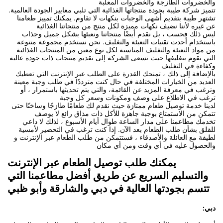
والخضروات الطازجة والخضروات المعلبة
تتميز شركة طيبة بجودة منتجاتها الغذائية التي تلبي معايير الجودة العالمية.
تشتهر طيبة بتقديم أشهى الوجبات بنكهات لا تقاوم. يمكنك تمييز طعامنا
عن غيره لأننا نضيف نكهات مميزة لكل منتج من منتجاتنا الغذائية
ليس ذلك فحسب ، بل نقدم أيضًا منتجاتنا ونعبئها بشكل جميل وجذاب
باستخدام أحدث تقنيات التعبئة والتغليف. نحن نستخدم مجموعة متنوعة
من مواد التعبئة والتغليف المناسبة لكل نوع معين من المنتجات الغذائية
التي نقوم بتغليفها حيث تسعى الشركة إلى تقديم منتجات ذات جودة عالية
وكفاءة في التغليف
بالإضافة إلى ذلك ، تمنحك القدرة على الطلب عبر الإنترنت التي تعطيك
العديد من الخيارات المختلفة في حال كنت مترددًا في طلب وجبة معينة
وترغب في معرفة المزيد عن القائمة، والتي يتم تحديثها باستمرار ، أو
ترغب في الاطلاع على وصف ومكونات وسعر كل وجبة
لدينا خدمة توصيل طعام ممتازة حيث نقدم لك طعامًا طازجًا وساخنًا حتى
تتمكن من الاستمتاع بوجبة جاهزة للأكل ذات مذاق رائع لا يوصف
تخدمك مطاعمنا على مدار الساعة طوال أيام الأسبوع ، لذلك لا داعي
للقلق بشأن طلب الطعام بعد الآن. إذا كنت ترغب في التحضير لأمسية
لطيفة مع العائلة والأصدقاء ، فستتمكن من طلب الطعام عبر الإنترنت و
والحصول عليه في أي وقت ومن أي مكان
يمكنك طلب توصيل الطعام عبر الإنترنت
والتسليم السريع عن طريق أفضل مطاعمنا التي
تتسم بجودتها العالية في دبي والشارقة وأبو ظبي
دبي: