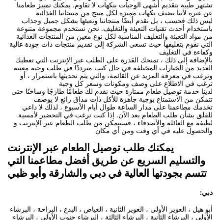
تشتهر طيبة بتقديم أشهى الوجبات بنكهات لا تقاوم. يمكنك تمييز طعامنا
عن غيره لأننا نضيف نكهات مميزة لكل منتج من منتجاتنا الغذائية
ليس ذلك فحسب ، بل نقدم أيضًا منتجاتنا ونعبئها بشكل جميل وجذاب
باستخدام أحدث تقنيات التعبئة والتغليف. نحن نستخدم مجموعة متنوعة
من مواد التعبئة والتغليف المناسبة لكل نوع معين من المنتجات الغذائية
التي نقوم بتغليفها حيث تسعى الشركة إلى تقديم منتجات ذات جودة عالية
وكفاءة في التغليف
بالإضافة إلى ذلك ، تمنحك القدرة على الطلب عبر الإنترنت التي تعطيك
العديد من الخيارات المختلفة في حال كنت مترددًا في طلب وجبة معينة
وترغب في معرفة المزيد عن القائمة، والتي يتم تحديثها باستمرار ، أو
ترغب في الاطلاع على وصف ومكونات وسعر كل وجبة
لدينا خدمة توصيل طعام ممتازة حيث نقدم لك طعامًا طازجًا وساخنًا حتى
تتمكن من الاستمتاع بوجبة جاهزة للأكل ذات مذاق رائع لا يوصف
تخدمك مطاعمنا على مدار الساعة طوال أيام الأسبوع ، لذلك لا داعي
للقلق بشأن طلب الطعام بعد الآن. إذا كنت ترغب في التحضير لأمسية
لطيفة مع العائلة والأصدقاء ، فستتمكن من طلب الطعام عبر الإنترنت و
والحصول عليه في أي وقت ومن أي مكان
يمكنك طلب توصيل الطعام عبر الإنترنت
والتسليم السريع عن طريق أفضل مطاعمنا التي
تتسم بجودتها العالية في دبي والشارقة وأبو ظبي
دبي:
أبو هيل ، العوير الأولى ، العوير الثانية ، العياص ، البدع ، البراحة ، البرشاء
الأولى ، البرشاء الثانية ، البرشاء الثالثة ، البرشاء جنوب الأولى ، البرشاء