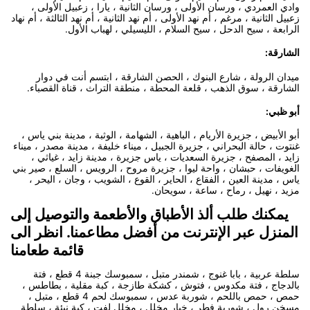
وادي العمردي ، ورسان الأولى ، ورسان الثانية ، يارا ، زعبيل الأولى ،
زعبيل الثانية ، مرغم ، أم نهد الأولى ، أم نهد الثانية ، أم نهد الثالثة ، أم نهاد
الرابعة ، سيح الدحل ، سيح السلام ، الليسيلي ، لهباب الأول.
الشارقة:
ميدان الرولة ، شارع البنوك ، الحصن الشارقة ، ابتسم أنت في دوار
الشارقة ، سوق الذهب ، قلعة المحطة ، منطقة التراث ، قناة القصباء.
أبو ظبي:
أبو الأبيض ، جزيرة الأريام ، الباهية ، الشهامة ، الوثبة ، مدينة بني ياس ،
غنتوت ، حالة البحراني ، جزيرة الجبيل ، ميناء خليفة ، مدينة مصدر ، ميناء
زايد ، المصفح ، جزيرة السعديات ، ياس جزيرة ، مدينة زايد ، غياثي ،
الغويفات ، حبشان ، واحة ليوا ، جزيرة مروح ، الرويس ، السلع ، صير بني
ياس ، مدينة العين ، الفقاع ، الحاير ، القوع ، الشويب ، وجان ، اليحر ،
مزيد ، نهيل ، رماح ، ساعة ، سويحان.
يمكنك طلب ألذ الأطباق والأطعمة والتوصيل إلى
المنزل عبر الإنترنت من أفضل مطاعمنا. انظر الى
قائمة طعامنا
سلطة عربية ، بابا غنوج ، شمندر متبل ، سمبوسك جبنة 4 قطع ، فتة
بالدجاج ، فتة مكدوس ، فتوش ، كشكة طازجة ، كبة مقلية ، بطاطس ،
حمص ، حمص باللحم ، شوربة عدس ، سمبوسك لحم 4 قطع ، متبل ،
مسخن رول ، شوربة فطر ، خيار مخلل ، مخلل لفت ، كبة نيئة ، سلطة