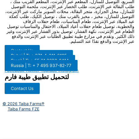
السريع، التوصيل للمنازل، المطعم عبر الإنترنت، المطعم القريب منك ،
طلب البقالة عبر الإنترنت، طلب الخضار عبر الإنترنت، ملحمة التوصيل
للمنازل، محل الجزارة، متجر البقالة، محلات السوبر ماركت عبر الإنترنت،
التوصيل للمنازل، مخبز ، مخبز بالقرب منك ، توصيل الكيك، طلب كعكة
عيد الميلاد عبر الإنترنت، طعام المناسبات، طعام حفلات الزفاف
والخطوبة، توصيل طعام حفلات أعياد الميلاد، الاحتفال والمناسبات توصيل
الطعام عبر الإنترنت، نكهة الفشار، توصيل بذور الفشار عبر الإنترنت وغير
ذلك الكثير. ونقدم في مزارع طيبة تطبيق الطلبات عبر الإنترنت والدفع
عبر الإنترنت والدفع نقدًا عند التسليم.
Contact Us
Dubai | T: + 971-4-311-6185
Brazil | T: + 55 61 3298-8414
Russia | T: + 7 495 937-82-77
Facebook
Twitter
Youtube
Instagram
لتحميل تطبيق طيبة فارم
Contact Us
© 2026 Taiba Farms®
Taiba Farms FZE