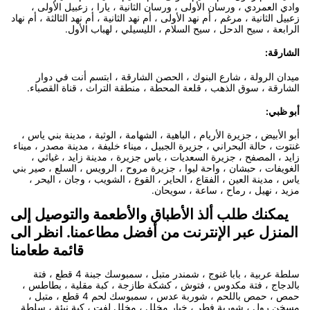
وادي العمردي ، ورسان الأولى ، ورسان الثانية ، يارا ، زعبيل الأولى ،
زعبيل الثانية ، مرغم ، أم نهد الأولى ، أم نهد الثانية ، أم نهد الثالثة ، أم نهاد
الرابعة ، سيح الدحل ، سيح السلام ، الليسيلي ، لهباب الأول.
الشارقة:
ميدان الرولة ، شارع البنوك ، الحصن الشارقة ، ابتسم أنت في دوار
الشارقة ، سوق الذهب ، قلعة المحطة ، منطقة التراث ، قناة القصباء.
أبو ظبي:
أبو الأبيض ، جزيرة الأريام ، الباهية ، الشهامة ، الوثبة ، مدينة بني ياس ،
غنتوت ، حالة البحراني ، جزيرة الجبيل ، ميناء خليفة ، مدينة مصدر ، ميناء
زايد ، المصفح ، جزيرة السعديات ، ياس جزيرة ، مدينة زايد ، غياثي ،
الغويفات ، حبشان ، واحة ليوا ، جزيرة مروح ، الرويس ، السلع ، صير بني
ياس ، مدينة العين ، الفقاع ، الحاير ، القوع ، الشويب ، وجان ، اليحر ،
مزيد ، نهيل ، رماح ، ساعة ، سويحان.
يمكنك طلب ألذ الأطباق والأطعمة والتوصيل إلى
المنزل عبر الإنترنت من أفضل مطاعمنا. انظر الى
قائمة طعامنا
سلطة عربية ، بابا غنوج ، شمندر متبل ، سمبوسك جبنة 4 قطع ، فتة
بالدجاج ، فتة مكدوس ، فتوش ، كشكة طازجة ، كبة مقلية ، بطاطس ،
حمص ، حمص باللحم ، شوربة عدس ، سمبوسك لحم 4 قطع ، متبل ،
مسخن رول ، شوربة فطر ، خيار مخلل ، مخلل لفت ، كبة نيئة ، سلطة