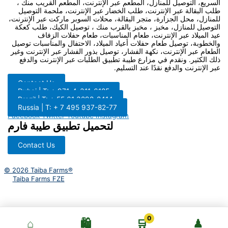
السريع، التوصيل للمنازل، المطعم عبر الإنترنت، المطعم القريب منك ،
طلب البقالة عبر الإنترنت، طلب الخضار عبر الإنترنت، ملحمة التوصيل
للمنازل، محل الجزارة، متجر البقالة، محلات السوبر ماركت عبر الإنترنت،
التوصيل للمنازل، مخبز ، مخبز بالقرب منك ، توصيل الكيك، طلب كعكة
عيد الميلاد عبر الإنترنت، طعام المناسبات، طعام حفلات الزفاف
والخطوبة، توصيل طعام حفلات أعياد الميلاد، الاحتفال والمناسبات توصيل
الطعام عبر الإنترنت، نكهة الفشار، توصيل بذور الفشار عبر الإنترنت وغير
ذلك الكثير. ونقدم في مزارع طيبة تطبيق الطلبات عبر الإنترنت والدفع
عبر الإنترنت والدفع نقدًا عند التسليم.
Contact Us
Dubai | T: + 971-4-311-6185
Brazil | T: + 55 61 3298-8414
Russia | T: + 7 495 937-82-77
Facebook
Twitter
Youtube
Instagram
لتحميل تطبيق طيبة فارم
Contact Us
© 2026 Taiba Farms®
Taiba Farms FZE
0
⌂
🛍️
🛒
♟