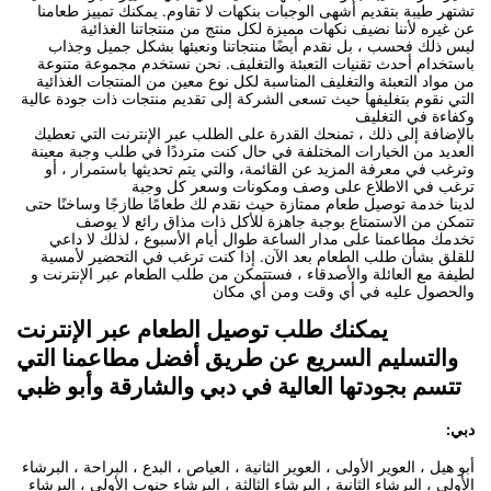
تشتهر طيبة بتقديم أشهى الوجبات بنكهات لا تقاوم. يمكنك تمييز طعامنا
عن غيره لأننا نضيف نكهات مميزة لكل منتج من منتجاتنا الغذائية
ليس ذلك فحسب ، بل نقدم أيضًا منتجاتنا ونعبئها بشكل جميل وجذاب
باستخدام أحدث تقنيات التعبئة والتغليف. نحن نستخدم مجموعة متنوعة
من مواد التعبئة والتغليف المناسبة لكل نوع معين من المنتجات الغذائية
التي نقوم بتغليفها حيث تسعى الشركة إلى تقديم منتجات ذات جودة عالية
وكفاءة في التغليف
بالإضافة إلى ذلك ، تمنحك القدرة على الطلب عبر الإنترنت التي تعطيك
العديد من الخيارات المختلفة في حال كنت مترددًا في طلب وجبة معينة
وترغب في معرفة المزيد عن القائمة، والتي يتم تحديثها باستمرار ، أو
ترغب في الاطلاع على وصف ومكونات وسعر كل وجبة
لدينا خدمة توصيل طعام ممتازة حيث نقدم لك طعامًا طازجًا وساخنًا حتى
تتمكن من الاستمتاع بوجبة جاهزة للأكل ذات مذاق رائع لا يوصف
تخدمك مطاعمنا على مدار الساعة طوال أيام الأسبوع ، لذلك لا داعي
للقلق بشأن طلب الطعام بعد الآن. إذا كنت ترغب في التحضير لأمسية
لطيفة مع العائلة والأصدقاء ، فستتمكن من طلب الطعام عبر الإنترنت و
والحصول عليه في أي وقت ومن أي مكان
يمكنك طلب توصيل الطعام عبر الإنترنت
والتسليم السريع عن طريق أفضل مطاعمنا التي
تتسم بجودتها العالية في دبي والشارقة وأبو ظبي
دبي:
أبو هيل ، العوير الأولى ، العوير الثانية ، العياص ، البدع ، البراحة ، البرشاء
الأولى ، البرشاء الثانية ، البرشاء الثالثة ، البرشاء جنوب الأولى ، البرشاء