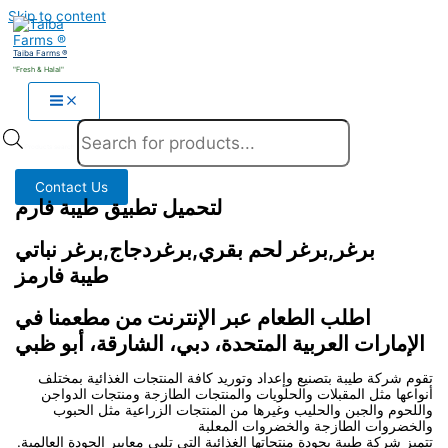
Skip to content
Taiba Farms ®
"Fresh & Halal"
Products search
Contact Us
لتحميل تطبيق طيبة فارم
برغر,برغر لحم بقري,برغردجاج,برغر نباتي
طيبة فارمز
اطلب الطعام عبر الإنترنت من مطعمنا في
الإمارات العربية المتحدة، دبي، الشارقة، أبو ظبي
تقوم شركة طيبة بتصنيع وإعداد وتوريد كافة المنتجات الغذائية بمختلف
أنواعها مثل المقبلات والحلويات والمنتجات الطازجة ومنتجات الدواجن
واللحوم والجبن والحليب وغيرها من المنتجات الزراعية مثل الحبوب
والخضروات الطازجة والخضروات المعلبة
تتميز شركة طيبة بجودة منتجاتها الغذائية التي تلبي معايير الجودة العالمية.