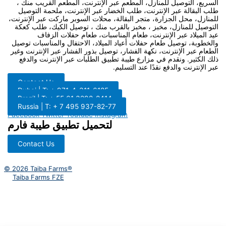
السريع، التوصيل للمنازل، المطعم عبر الإنترنت، المطعم القريب منك ،
طلب البقالة عبر الإنترنت، طلب الخضار عبر الإنترنت، ملحمة التوصيل
للمنازل، محل الجزارة، متجر البقالة، محلات السوبر ماركت عبر الإنترنت،
التوصيل للمنازل، مخبز ، مخبز بالقرب منك ، توصيل الكيك، طلب كعكة
عيد الميلاد عبر الإنترنت، طعام المناسبات، طعام حفلات الزفاف
والخطوبة، توصيل طعام حفلات أعياد الميلاد، الاحتفال والمناسبات توصيل
الطعام عبر الإنترنت، نكهة الفشار، توصيل بذور الفشار عبر الإنترنت وغير
ذلك الكثير. ونقدم في مزارع طيبة تطبيق الطلبات عبر الإنترنت والدفع
عبر الإنترنت والدفع نقدًا عند التسليم.
Contact Us
Dubai | T: + 971-4-311-6185
Brazil | T: + 55 61 3298-8414
Russia | T: + 7 495 937-82-77
Facebook
Twitter
Youtube
Instagram
لتحميل تطبيق طيبة فارم
Contact Us
© 2026 Taiba Farms®
Taiba Farms FZE