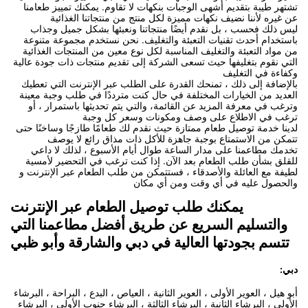
تشتهر طيبة بتقديم أشهى الوجبات بنكهات لا تقاوم. يمكنك تمييز طعامنا
عن غيره لأننا نضيف نكهات مميزة لكل منتج من منتجاتنا الغذائية
ليس ذلك فحسب ، بل نقدم أيضًا منتجاتنا ونعبئها بشكل جميل وجذاب
باستخدام أحدث تقنيات التعبئة والتغليف. نحن نستخدم مجموعة متنوعة
من مواد التعبئة والتغليف المناسبة لكل نوع معين من المنتجات الغذائية
التي نقوم بتغليفها حيث تسعى الشركة إلى تقديم منتجات ذات جودة عالية
وكفاءة في التغليف
بالإضافة إلى ذلك ، تمنحك القدرة على الطلب عبر الإنترنت التي تعطيك
العديد من الخيارات المختلفة في حال كنت مترددًا في طلب وجبة معينة
وترغب في معرفة المزيد عن القائمة، والتي يتم تحديثها باستمرار ، أو
ترغب في الاطلاع على وصف ومكونات وسعر كل وجبة
لدينا خدمة توصيل طعام ممتازة حيث نقدم لك طعامًا طازجًا وساخنًا حتى
تتمكن من الاستمتاع بوجبة جاهزة للأكل ذات مذاق رائع لا يوصف
تخدمك مطاعمنا على مدار الساعة طوال أيام الأسبوع ، لذلك لا داعي
للقلق بشأن طلب الطعام بعد الآن. إذا كنت ترغب في التحضير لأمسية
لطيفة مع العائلة والأصدقاء ، فستتمكن من طلب الطعام عبر الإنترنت و
والحصول عليه في أي وقت ومن أي مكان
يمكنك طلب توصيل الطعام عبر الإنترنت
والتسليم السريع عن طريق أفضل مطاعمنا التي
تتسم بجودتها العالية في دبي والشارقة وأبو ظبي
دبي:
أبو هيل ، العوير الأولى ، العوير الثانية ، العياص ، البدع ، البراحة ، البرشاء
الأولى ، البرشاء الثانية ، البرشاء الثالثة ، البرشاء جنوب الأولى ، البرشاء