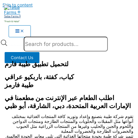
Skip to content
Taiba Farms ®
"Fresh & Halal"
Products search
Contact Us
لتحميل تطبيق طيبة فارم
كباب، كفتة، باربكيو عراقي
طيبة فارمز
اطلب الطعام عبر الإنترنت من مطعمنا في
الإمارات العربية المتحدة، دبي، الشارقة، أبو ظبي
تقوم شركة طيبة بتصنيع وإعداد وتوريد كافة المنتجات الغذائية بمختلف
أنواعها مثل المقبلات والحلويات والمنتجات الطازجة ومنتجات الدواجن
واللحوم والجبن والحليب وغيرها من المنتجات الزراعية مثل الحبوب
والخضروات الطازجة والخضروات المعلبة
تتميز شركة طيبة بجودة منتجاتها الغذائية التي تلبي معايير الجودة العالمية.