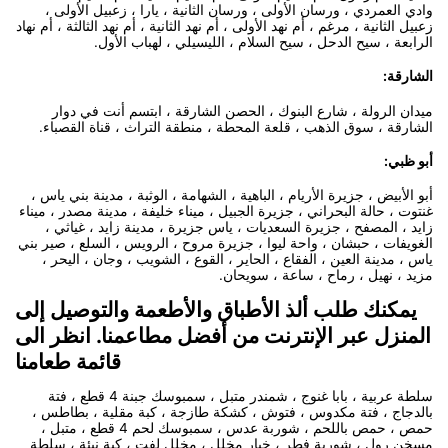
وادي العمردي ، ورسان الأولى ، ورسان الثانية ، يارا ، زعبيل الأولى ،
زعبيل الثانية ، مرغم ، أم نهد الأولى ، أم نهد الثانية ، أم نهد الثالثة ، أم نهاد
الرابعة ، سيح الدحل ، سيح السلام ، الليسيلي ، لهباب الأول.
الشارقة:
ميدان الرولة ، شارع البنوك ، الحصن الشارقة ، ابتسم أنت في دوار
الشارقة ، سوق الذهب ، قلعة المحطة ، منطقة التراث ، قناة القصباء.
أبو ظبي:
أبو الأبيض ، جزيرة الأريام ، الباهية ، الشهامة ، الوثبة ، مدينة بني ياس ،
غنتوت ، حالة البحراني ، جزيرة الجبيل ، ميناء خليفة ، مدينة مصدر ، ميناء
زايد ، المصفح ، جزيرة السعديات ، ياس جزيرة ، مدينة زايد ، غياثي ،
الغويفات ، حبشان ، واحة ليوا ، جزيرة مروح ، الرويس ، السلع ، صير بني
ياس ، مدينة العين ، الفقاع ، الحاير ، القوع ، الشويب ، وجان ، اليحر ،
مزيد ، نهيل ، رماح ، ساعة ، سويحان.
يمكنك طلب ألذ الأطباق والأطعمة والتوصيل إلى
المنزل عبر الإنترنت من أفضل مطاعمنا. انظر الى
قائمة طعامنا
سلطة عربية ، بابا غنوج ، شمندر متبل ، سمبوسك جبنة 4 قطع ، فتة
بالدجاج ، فتة مكدوس ، فتوش ، كشكة طازجة ، كبة مقلية ، بطاطس ،
حمص ، حمص باللحم ، شوربة عدس ، سمبوسك لحم 4 قطع ، متبل ،
مسخن رول ، شوربة فطر ، خيار مخلل ، مخلل لفت ، كبة نيئة ، سلطة