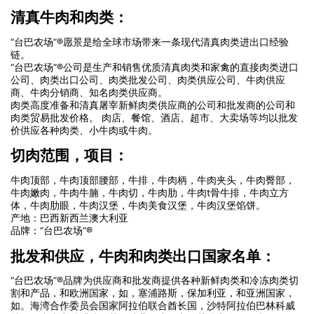
清真牛肉和肉类：
“台巴农场”®愿景是给全球市场带来一条现代清真肉类进出口经验
链。
“台巴农场”®公司是生产和销售优质清真肉类和家禽的直接肉类进口
公司、肉类出口公司、肉类批发公司、肉类供应公司、牛肉供应
商、牛肉分销商、知名肉类供应商。
肉类高度准备和清真屠宰新鲜肉类供应商的公司和批发商的公司和
肉类贸易批发价格。 肉店、餐馆、酒店、超市、大卖场等均以批发
价供应各种肉类、小牛肉或牛肉。
切肉范围，项目：
牛肉顶部，牛肉顶部腰部，牛排，牛肉柄，牛肉夹头，牛肉臀部，
牛肉嫩肉，牛肉牛腩，牛肉切，牛肉肋，牛肉t骨牛排，牛肉立方
体，牛肉肋眼，牛肉汉堡，牛肉美食汉堡，牛肉汉堡馅饼。
产地：巴西新西兰澳大利亚
品牌：“台巴农场”®
批发和供应，牛肉和肉类出口国家名单：
“台巴农场”®品牌为供应商和批发商提供各种新鲜肉类和冷冻肉类切
割和产品，和欧洲国家，如，塞浦路斯，保加利亚，和亚洲国家，
如。海湾合作委员会国家阿拉伯联合酋长国，沙特阿拉伯巴林科威