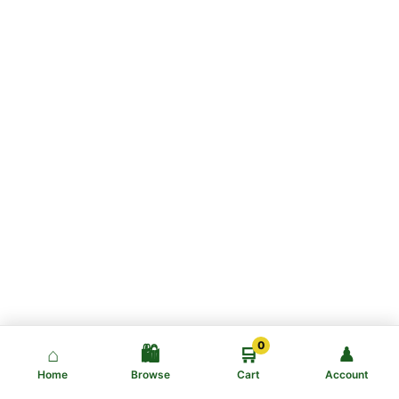
0
⌂
🛍️
🛒
♟
Home
Browse
Cart
Account