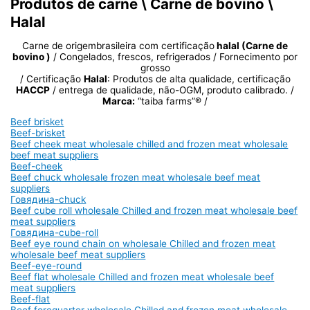
Produtos de carne \ Carne de bovino \
Halal
Carne de origembrasileira com certificação
halal (Carne de
bovino )
/ Congelados, frescos, refrigerados / Fornecimento por
grosso
/ Certificação
Halal
: Produtos de alta qualidade, certificação
HACCP
/ entrega de qualidade, não-OGM, produto calibrado. /
Marca:
“taiba farms”® /
Beef brisket
Beef-brisket
Beef cheek meat wholesale chilled and frozen meat wholesale
beef meat suppliers
Beef-cheek
Beef chuck wholesale frozen meat wholesale beef meat
suppliers
Говядина-chuck
Beef cube roll wholesale Chilled and frozen meat wholesale beef
meat suppliers
Говядина-cube-roll
Beef eye round chain on wholesale Chilled and frozen meat
wholesale beef meat suppliers
Beef-eye-round
Beef flat wholesale Chilled and frozen meat wholesale beef
meat suppliers
Beef-flat
Beef forequarter wholesale Chilled and frozen meat wholesale