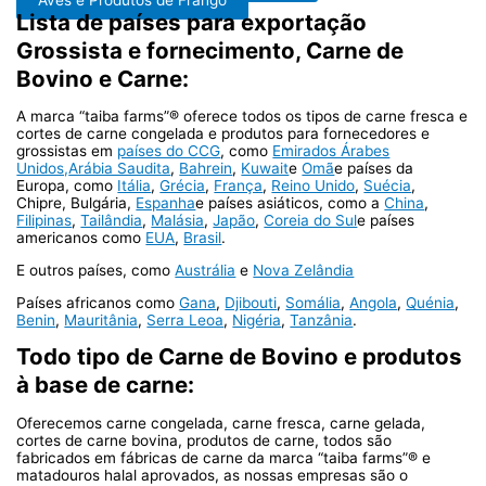
Lista de países para exportação
Grossista e fornecimento, Carne de
Bovino e Carne:
A marca “taiba farms”® oferece todos os tipos de carne fresca e
cortes de carne congelada e produtos para fornecedores e
grossistas em
países do CCG
, como
Emirados Árabes
Unidos,
Arábia Saudita
,
Bahrein
,
Kuwait
e
Omã
e países da
Europa, como
Itália
,
Grécia
,
França
,
Reino Unido
,
Suécia
,
Chipre, Bulgária,
Espanha
e países asiáticos, como a
China
,
Filipinas
,
Tailândia
,
Malásia
,
Japão
,
Coreia do Sul
e países
americanos como
EUA
,
Brasil
.
E outros países, como
Austrália
e
Nova Zelândia
Países africanos como
Gana
,
Djibouti
,
Somália
,
Angola
,
Quénia
,
Benin
,
Mauritânia
,
Serra Leoa
,
Nigéria
,
Tanzânia
.
Todo tipo de Carne de Bovino e produtos
à base de carne:
Oferecemos carne congelada, carne fresca, carne gelada,
cortes de carne bovina, produtos de carne, todos são
fabricados em fábricas de carne da marca “taiba farms”® e
matadouros halal aprovados, as nossas empresas são o