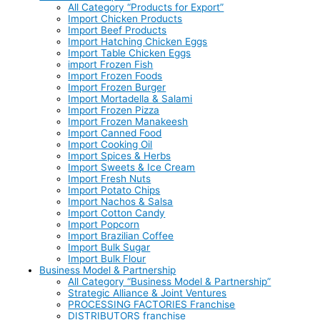
All Category “Products for Export”
Import Chicken Products
Import Beef Products
Import Hatching Chicken Eggs
Import Table Chicken Eggs
import Frozen Fish
Import Frozen Foods
Import Frozen Burger
Import Mortadella & Salami
Import Frozen Pizza
Import Frozen Manakeesh
Import Canned Food
Import Cooking Oil
Import Spices & Herbs
Import Sweets & Ice Cream
Import Fresh Nuts
Import Potato Chips
Import Nachos & Salsa
Import Cotton Candy
Import Popcorn
Import Brazilian Coffee
Import Bulk Sugar
Import Bulk Flour
Business Model & Partnership
All Category “Business Model & Partnership”
Strategic Alliance & Joint Ventures
PROCESSING FACTORIES Franchise
DISTRIBUTORS franchise