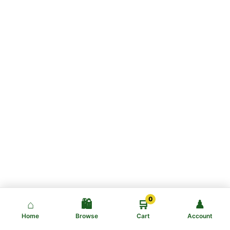
0
⌂
🛍️
🛒
♟
Home
Browse
Cart
Account