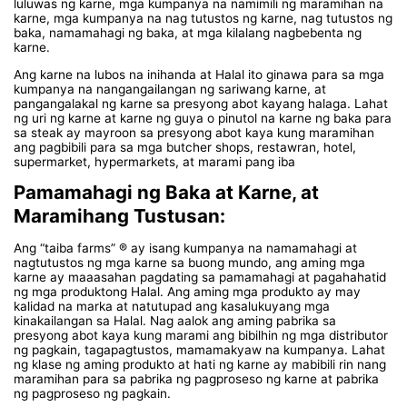
luluwas ng karne, mga kumpanya na namimili ng maramihan na
karne, mga kumpanya na nag tutustos ng karne, nag tutustos ng
baka, namamahagi ng baka, at mga kilalang nagbebenta ng
karne.
Ang karne na lubos na inihanda at Halal ito ginawa para sa mga
kumpanya na nangangailangan ng sariwang karne, at
pangangalakal ng karne sa presyong abot kayang halaga. Lahat
ng uri ng karne at karne ng guya o pinutol na karne ng baka para
sa steak ay mayroon sa presyong abot kaya kung maramihan
ang pagbibili para sa mga butcher shops, restawran, hotel,
supermarket, hypermarkets, at marami pang iba
Pamamahagi ng Baka at Karne, at
Maramihang Tustusan:
Ang “taiba farms” ® ay isang kumpanya na namamahagi at
nagtutustos ng mga karne sa buong mundo, ang aming mga
karne ay maaasahan pagdating sa pamamahagi at pagahahatid
ng mga produktong Halal. Ang aming mga produkto ay may
kalidad na marka at natutupad ang kasalukuyang mga
kinakailangan sa Halal. Nag aalok ang aming pabrika sa
presyong abot kaya kung marami ang bibilhin ng mga distributor
ng pagkain, tagapagtustos, mamamakyaw na kumpanya. Lahat
ng klase ng aming produkto at hati ng karne ay mabibili rin nang
maramihan para sa pabrika ng pagproseso ng karne at pabrika
ng pagproseso ng pagkain.