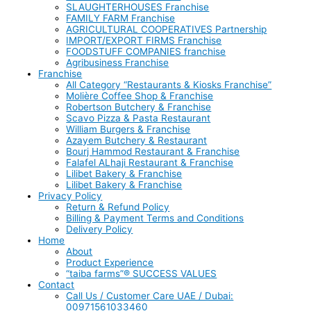
SLAUGHTERHOUSES Franchise
FAMILY FARM Franchise
AGRICULTURAL COOPERATIVES Partnership
IMPORT/EXPORT FIRMS Franchise
FOODSTUFF COMPANIES franchise
Agribusiness Franchise
Franchise
All Category “Restaurants & Kiosks Franchise”
Molière Coffee Shop & Franchise
Robertson Butchery & Franchise
Scavo Pizza & Pasta Restaurant
William Burgers & Franchise
Azayem Butchery & Restaurant
Bourj Hammod Restaurant & Franchise
Falafel ALhaji Restaurant & Franchise
Lilibet Bakery & Franchise
Lilibet Bakery & Franchise
Privacy Policy
Return & Refund Policy
Billing & Payment Terms and Conditions
Delivery Policy
Home
About
Product Experience
“taiba farms”® SUCCESS VALUES
Contact
Call Us / Customer Care UAE / Dubai:
00971561033460