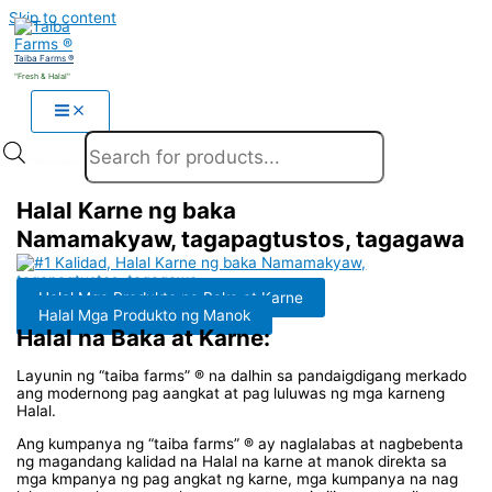
Skip to content
Taiba Farms ®
"Fresh & Halal"
Products search
Halal Karne ng baka
Namamakyaw, tagapagtustos, tagagawa
Halal Mga Produkto na Baka at Karne
Halal Mga Produkto ng Manok
Halal na Baka at Karne:
Layunin ng “taiba farms” ® na dalhin sa pandaigdigang merkado
ang modernong pag aangkat at pag luluwas ng mga karneng
Halal.
Ang kumpanya ng “taiba farms” ® ay naglalabas at nagbebenta
ng magandang kalidad na Halal na karne at manok direkta sa
mga kmpanya ng pag angkat ng karne, mga kumpanya na nag