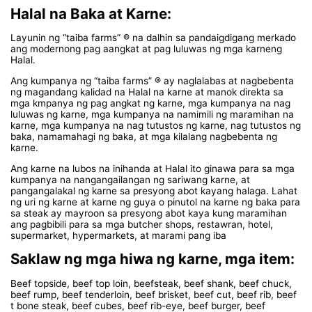
Halal na Baka at Karne:
Layunin ng “taiba farms” ® na dalhin sa pandaigdigang merkado
ang modernong pag aangkat at pag luluwas ng mga karneng
Halal.
Ang kumpanya ng “taiba farms” ® ay naglalabas at nagbebenta
ng magandang kalidad na Halal na karne at manok direkta sa
mga kmpanya ng pag angkat ng karne, mga kumpanya na nag
luluwas ng karne, mga kumpanya na namimili ng maramihan na
karne, mga kumpanya na nag tutustos ng karne, nag tutustos ng
baka, namamahagi ng baka, at mga kilalang nagbebenta ng
karne.
Ang karne na lubos na inihanda at Halal ito ginawa para sa mga
kumpanya na nangangailangan ng sariwang karne, at
pangangalakal ng karne sa presyong abot kayang halaga. Lahat
ng uri ng karne at karne ng guya o pinutol na karne ng baka para
sa steak ay mayroon sa presyong abot kaya kung maramihan
ang pagbibili para sa mga butcher shops, restawran, hotel,
supermarket, hypermarkets, at marami pang iba
Saklaw ng mga hiwa ng karne, mga item:
Beef topside, beef top loin, beefsteak, beef shank, beef chuck,
beef rump, beef tenderloin, beef brisket, beef cut, beef rib, beef
t bone steak, beef cubes, beef rib-eye, beef burger, beef