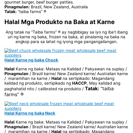
gourmet burger, beef burger patties.
Pinagmulan:
Brazil, New Zealand, Australia
Tatak:
“taiba farms” ®
Halal Mga Produkto na Baka at Karne
Ang tatak na “Taiba farms” ® ay nagbibigay sa iyo ng iba’t ibang
uri ng karne ng baka, frozen na baka, at pinalamig na baka na
angkop para sa lahat ng iyong mga pangangailangan.
Halal Karne ng baka Chuck
Halal
Karne ng baka: Mataas na Kalidad / Pakyawan na suplay /
Pinagmulan
/ Brazil karne/ New Zealand karne/ Australian karne
/ maramihan na karne /
Halal
na sertipikado: Magandang
kalidad ng produkto, sertipikado ng
HACCP
, May kalidad ang
Tatak:
“taiba
paghahatid nito / calibrated na produkto /
farms” ®
Halal Karne ng baka Neck
Halal
Karne ng baka: Mataas na Kalidad / Pakyawan na suplay /
Pinagmulan
/ Brazil karne/ New Zealand karne/ Australian karne
/ maramihan na karne /
Halal
na sertipikado: Magandang