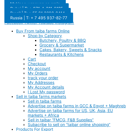
Makipag-ugnayan sa amin
Dubai | T: + 971-4-311-6185
Brazil | T: + 55 61 3298-8414
Russia | T: + 7 495 937-82-77
Facebook
Twitter
Youtube
Instagram
Buy From taiba farms Online
Shop by Category
Butchery, Poultry & BBQ
Grocery & Supermarket
Cakes, Bakery, Sweets & Snacks
Restaurants & Kitchens
Cart
Checkout
My account
My Orders
track your order
My Addresses
My Account details
I Lost My password
Sell in taiba farms markets
Sell in taiba farms
Advertise on taiba farms in GCC & Egypt + Maghreb
Advertise on taiba farms for US, UK, Asia, EU
markets + Africa
Sell in taibar “FMCG, F&B Supplies”
Subacribe to sell on “taibar online shopping”
Products For Export