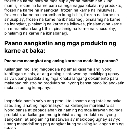
frozen na karne para sa mga suplayer na maramihan kung
mamili, frozen na karne para sa mga nagpapakalat ng produkto,
frozen na karne na inaangkat, frozen na karne na iniluluwas,
frozen na karne na maramihan kung bilhin, frozen na karne na
sinusuplay, frozen na karne na ibinabahagi, pinalamig na karne
na inangkat, pinalamig na karne na iniluwas, pinalamig na karne
na maramihan kung bilhin, pinalamig na karne na sinusuplay,
pinalamig na karne na ibinabahagi.
Paano aangkatin ang mga produkto ng
karne at baka:
Paano mo maangkat ang aming karne sa madaling paraan?
Kailangan mo lang magpadala ng email kasama ang iyong
kahilingan o nais, at ang aming kinatawan ay makikipag ugnay
sa’yo upang ipadala ang mga kinakailangang dokumento para
makapag rehistro ng produkto sa inyong bansa bago ito angkatin
mula sa aming kumpanya.
Ipapadala namin sa’yo ang produkto kasama ang tatak na naka
saad ang lahat ng impormasyon na kailangan marehistro sa
iyong bansa at papadalahan ka naming ng mga larawan ng mga
produkto, at kailangan mong irehistro ang produkto na iyong
aangkatin, at ang aming kinatawan ay makikipag ugnay say’yo
upang mapadali ang pag aangkat kung sakaling kailangan mo ng
tulong.