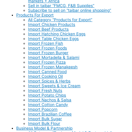
markets + Africa
Sell in taibar “FMCG, F&B Supplies”
Subacribe to sell on “taibar online shopping”
Products For Export
All Category “Products for Export”
Import Chicken Products
Import Beef Products
Import Hatching Chicken Eggs
Import Table Chicken Eggs
import Frozen Fish
Import Frozen Foods
Import Frozen Burger
Import Mortadella & Salami
Import Frozen Pizza
Import Frozen Manakeesh
Import Canned Food
Import Cooking Oil
Import Spices & Herbs
Import Sweets & Ice Cream
Import Fresh Nuts
Import Potato Chips
Import Nachos & Salsa
Import Cotton Candy
Import Popcorn
Import Brazilian Coffee
Import Bulk Sugar
Import Bulk Flour
Business Model & Partnership