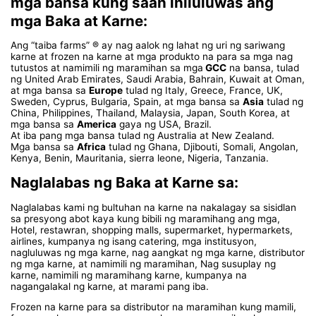
mga bansa kung saan iniluluwas ang
mga Baka at Karne:
Ang “taiba farms” ® ay nag aalok ng lahat ng uri ng sariwang
karne at frozen na karne at mga produkto na para sa mga nag
tutustos at namimili ng maramihan sa mga
GCC
na bansa, tulad
ng United Arab Emirates, Saudi Arabia, Bahrain, Kuwait at Oman,
at mga bansa sa
Europe
tulad ng Italy, Greece, France, UK,
Sweden, Cyprus, Bulgaria, Spain, at mga bansa sa
Asia
tulad ng
China, Philippines, Thailand, Malaysia, Japan, South Korea, at
mga bansa sa
America
gaya ng USA, Brazil.
At iba pang mga bansa tulad ng Australia at New Zealand.
Mga bansa sa
Africa
tulad ng Ghana, Djibouti, Somali, Angolan,
Kenya, Benin, Mauritania, sierra leone, Nigeria, Tanzania.
Naglalabas ng Baka at Karne sa:
Naglalabas kami ng bultuhan na karne na nakalagay sa sisidlan
sa presyong abot kaya kung bibili ng maramihang ang mga,
Hotel, restawran, shopping malls, supermarket, hypermarkets,
airlines, kumpanya ng isang catering, mga institusyon,
nagluluwas ng mga karne, nag aangkat ng mga karne, distributor
ng mga karne, at namimili ng maramihan, Nag susuplay ng
karne, namimili ng maramihang karne, kumpanya na
nagangalakal ng karne, at marami pang iba.
Frozen na karne para sa distributor na maramihan kung mamili,