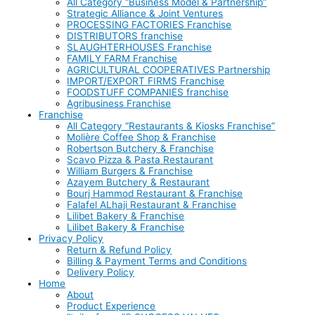
All Category “Business Model & Partnership”
Strategic Alliance & Joint Ventures
PROCESSING FACTORIES Franchise
DISTRIBUTORS franchise
SLAUGHTERHOUSES Franchise
FAMILY FARM Franchise
AGRICULTURAL COOPERATIVES Partnership
IMPORT/EXPORT FIRMS Franchise
FOODSTUFF COMPANIES franchise
Agribusiness Franchise
Franchise
All Category “Restaurants & Kiosks Franchise”
Molière Coffee Shop & Franchise
Robertson Butchery & Franchise
Scavo Pizza & Pasta Restaurant
William Burgers & Franchise
Azayem Butchery & Restaurant
Bourj Hammod Restaurant & Franchise
Falafel ALhaji Restaurant & Franchise
Lilibet Bakery & Franchise
Lilibet Bakery & Franchise
Privacy Policy
Return & Refund Policy
Billing & Payment Terms and Conditions
Delivery Policy
Home
About
Product Experience