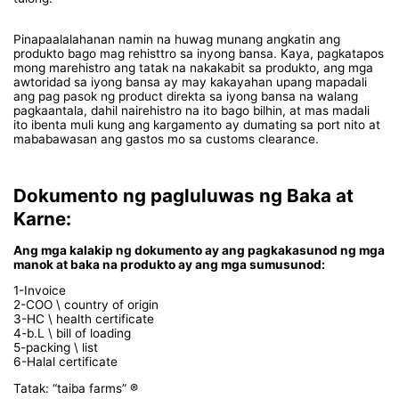
Pinapaalalahanan namin na huwag munang angkatin ang
produkto bago mag rehisttro sa inyong bansa. Kaya, pagkatapos
mong marehistro ang tatak na nakakabit sa produkto, ang mga
awtoridad sa iyong bansa ay may kakayahan upang mapadali
ang pag pasok ng product direkta sa iyong bansa na walang
pagkaantala, dahil nairehistro na ito bago bilhin, at mas madali
ito ibenta muli kung ang kargamento ay dumating sa port nito at
mababawasan ang gastos mo sa customs clearance.
Dokumento ng pagluluwas ng Baka at
Karne:
Ang mga kalakip ng dokumento ay ang pagkakasunod ng mga
manok at baka na produkto ay ang mga sumusunod:
1-Invoice
2-COO \ country of origin
3-HC \ health certificate
4-b.L \ bill of loading
5-packing \ list
6-Halal certificate
Tatak: “taiba farms” ®