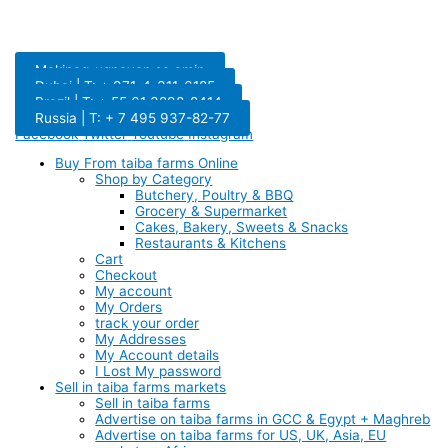
Makipag-ugnayan sa amin
Dubai | T: + 971-4-311-6185
Brazil | T: + 55 61 3298-8414
Russia | T: + 7 495 937-82-77
Facebook
Twitter
Youtube
Instagram
Buy From taiba farms Online
Shop by Category
Butchery, Poultry & BBQ
Grocery & Supermarket
Cakes, Bakery, Sweets & Snacks
Restaurants & Kitchens
Cart
Checkout
My account
My Orders
track your order
My Addresses
My Account details
I Lost My password
Sell in taiba farms markets
Sell in taiba farms
Advertise on taiba farms in GCC & Egypt + Maghreb
Advertise on taiba farms for US, UK, Asia, EU