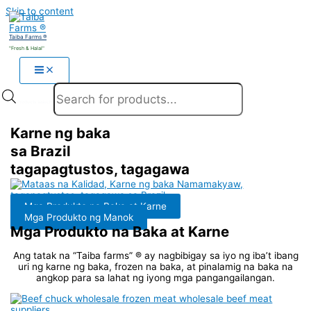
Skip to content
Taiba Farms ®
"Fresh & Halal"
Products search
Karne ng baka
sa Brazil
tagapagtustos, tagagawa
Mga Produkto na Baka at Karne
Mga Produkto ng Manok
Mga Produkto na Baka at Karne
Ang tatak na “Taiba farms” ® ay nagbibigay sa iyo ng iba’t ibang
uri ng karne ng baka, frozen na baka, at pinalamig na baka na
angkop para sa lahat ng iyong mga pangangailangan.