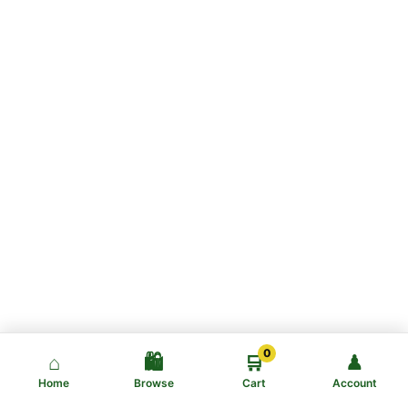
0
⌂
🛍️
🛒
♟
Home
Browse
Cart
Account