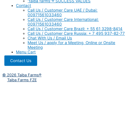
“taiba farms”® SUCCESS VALUES
Contact
Call Us / Customer Care UAE / Dubai:
00971561033460
Call Us / Customer Care International:
00971561033460
Call Us / Customer Care Brazil: + 55 61 3298-8414
Call Us / Customer Care Russia: + 7 495 937-82-77
Chat With Us / Email Us
Meet Us / apply for a Meeting, Online or Onsite
Meeting
Menu Cart
Contact Us
© 2026 Taiba Farms®
Taiba Farms FZE