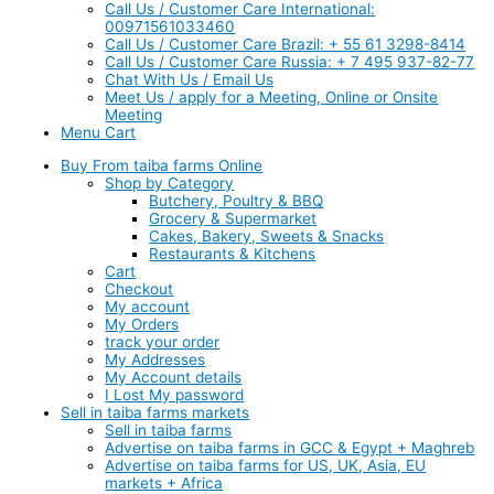
Call Us / Customer Care International:
00971561033460
Call Us / Customer Care Brazil: + 55 61 3298-8414
Call Us / Customer Care Russia: + 7 495 937-82-77
Chat With Us / Email Us
Meet Us / apply for a Meeting, Online or Onsite
Meeting
Menu Cart
Buy From taiba farms Online
Shop by Category
Butchery, Poultry & BBQ
Grocery & Supermarket
Cakes, Bakery, Sweets & Snacks
Restaurants & Kitchens
Cart
Checkout
My account
My Orders
track your order
My Addresses
My Account details
I Lost My password
Sell in taiba farms markets
Sell in taiba farms
Advertise on taiba farms in GCC & Egypt + Maghreb
Advertise on taiba farms for US, UK, Asia, EU
markets + Africa