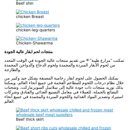
Beef shin
chicken Breast
chicken-leg-quarters
Chicken-Shawarma
منتجات لحم ابقار عالية الجودة
تمكنت “مزارع طيبة” ® من تقديم منتجات عالية الجودة في الوقت المحدد
من لحوم الأبقار المبردة والمجمدة ولحوم الدجاج والدواجن المجمدة
والطازجة.
يمكنك الحصول على لحوم ابقار رخامية المصنفة بشكل جيد وكبير من
خلال نظام درجات اللحوم للمطاعم الفخمة في جميع أنحاء العالم، ويمكننا
بذلك توريد منتجات ذات جودة عالية إلى سلاسل السوبرماركت، وشحنات
البضائع بالجملة، للعملاء في معامل التصنيع الغذائي والفنادق وشركات
استيراد وتصدير المواد الغذائية واللحوم المبردة والمجمدة في جميع أنحاء
العالم.
Beef thick skirt