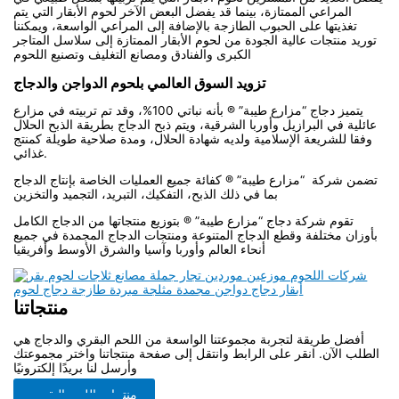
المراعي الممتازة، بينما قد يفضل البعض الآخر لحوم الأبقار التي يتم
تغذيتها على الحبوب الطازجة بالإضافة إلى المراعي الواسعة، ويمكننا
توريد منتجات عالية الجودة من لحوم الأبقار الممتازة إلى سلاسل المتاجر
الكبرى والفنادق ومصانع التغليف وتصنيع اللحوم
تزويد السوق العالمي بلحوم الدواجن والدجاج
يتميز دجاج “مزارع طيبة” ® بأنه نباتي 100%، وقد تم تربيته في مزارع
عائلية في البرازيل وأوربا الشرقية، ويتم ذبح الدجاج بطريقة الذبح الحلال
وفقا للشريعة الإسلامية ولديه شهادة الحلال، ومدة صلاحية طويلة كمنتج
غذائي.
تضمن شركة “مزارع طيبة” ® كفائة جميع العمليات الخاصة بإنتاج الدجاج
بما في ذلك الذبح، التفكيك، التبريد، التجميد والتخزين
تقوم شركة دجاج “مزارع طيبة” ® بتوزيع منتجاتها من الدجاج الكامل
بأوزان مختلفة وقطع الدجاج المتنوعة ومنتجات الدجاج المجمدة في جميع
أنحاء العالم وأوربا وآسيا والشرق الأوسط وأفريقيا
منتجاتنا
أفضل طريقة لتجربة مجموعتنا الواسعة من اللحم البقري والدجاج هي
الطلب الآن. انقر على الرابط وانتقل إلى صفحة منتجاتنا واختر مجموعتك
وأرسل لنا بريدًا إلكترونيًا
منتجات اللحم البقري