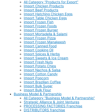
All Category “Products for Export”
Import Chicken Products
Import Beef Products
Import Hatching Chicken Eggs
Import Table Chicken Eggs
import Frozen Fish
Import Frozen Foods
Import Frozen Burger
Import Mortadella & Salami
Import Frozen Pizza
Import Frozen Manakeesh
Import Canned Food
Import Cooking Oil
Import Spices & Herbs
Import Sweets & Ice Cream
Import Fresh Nuts
Import Potato Chips
Import Nachos & Salsa
Import Cotton Candy
Import Popcorn
Import Brazilian Coffee
Import Bulk Sugar
Import Bulk Flour
Business Model & Partnership
All Category “Business Model & Partnership”
Strategic Alliance & Joint Ventures
PROCESSING FACTORIES Franchise
DISTRIBUTORS franchise