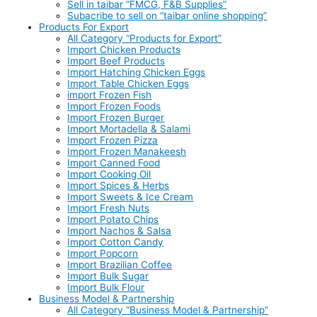
Sell in taibar “FMCG, F&B Supplies”
Subacribe to sell on “taibar online shopping”
Products For Export
All Category “Products for Export”
Import Chicken Products
Import Beef Products
Import Hatching Chicken Eggs
Import Table Chicken Eggs
import Frozen Fish
Import Frozen Foods
Import Frozen Burger
Import Mortadella & Salami
Import Frozen Pizza
Import Frozen Manakeesh
Import Canned Food
Import Cooking Oil
Import Spices & Herbs
Import Sweets & Ice Cream
Import Fresh Nuts
Import Potato Chips
Import Nachos & Salsa
Import Cotton Candy
Import Popcorn
Import Brazilian Coffee
Import Bulk Sugar
Import Bulk Flour
Business Model & Partnership
All Category “Business Model & Partnership”