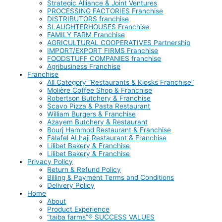
Strategic Alliance & Joint Ventures
PROCESSING FACTORIES Franchise
DISTRIBUTORS franchise
SLAUGHTERHOUSES Franchise
FAMILY FARM Franchise
AGRICULTURAL COOPERATIVES Partnership
IMPORT/EXPORT FIRMS Franchise
FOODSTUFF COMPANIES franchise
Agribusiness Franchise
Franchise
All Category “Restaurants & Kiosks Franchise”
Molière Coffee Shop & Franchise
Robertson Butchery & Franchise
Scavo Pizza & Pasta Restaurant
William Burgers & Franchise
Azayem Butchery & Restaurant
Bourj Hammod Restaurant & Franchise
Falafel ALhaji Restaurant & Franchise
Lilibet Bakery & Franchise
Lilibet Bakery & Franchise
Privacy Policy
Return & Refund Policy
Billing & Payment Terms and Conditions
Delivery Policy
Home
About
Product Experience
“taiba farms”® SUCCESS VALUES