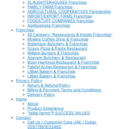
SLAUGHTERHOUSES Franchise
FAMILY FARM Franchise
AGRICULTURAL COOPERATIVES Partnership
IMPORT/EXPORT FIRMS Franchise
FOODSTUFF COMPANIES franchise
Agribusiness Franchise
Franchise
All Category “Restaurants & Kiosks Franchise”
Molière Coffee Shop & Franchise
Robertson Butchery & Franchise
Scavo Pizza & Pasta Restaurant
William Burgers & Franchise
Azayem Butchery & Restaurant
Bourj Hammod Restaurant & Franchise
Falafel ALhaji Restaurant & Franchise
Lilibet Bakery & Franchise
Lilibet Bakery & Franchise
Privacy Policy
Return & Refund Policy
Billing & Payment Terms and Conditions
Delivery Policy
Home
About
Product Experience
“taiba farms”® SUCCESS VALUES
Contact
Call Us / Customer Care UAE / Dubai:
00971561033460