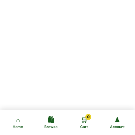
0
⌂
🛍️
🛒
♟
Home
Browse
Cart
Account