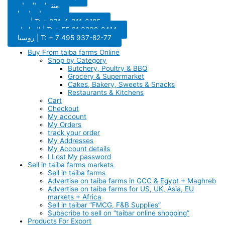
منتجات الدجاج
اتصل بنا
دبي | T: + 971-4-311-6185
البرازيل | T: + 55 61 3298-8414
روسيا | T: + 7 495 937-82-77
Buy From taiba farms Online
Shop by Category
Butchery, Poultry & BBQ
Grocery & Supermarket
Cakes, Bakery, Sweets & Snacks
Restaurants & Kitchens
Cart
Checkout
My account
My Orders
track your order
My Addresses
My Account details
I Lost My password
Sell in taiba farms markets
Sell in taiba farms
Advertise on taiba farms in GCC & Egypt + Maghreb
Advertise on taiba farms for US, UK, Asia, EU
markets + Africa
Sell in taibar “FMCG, F&B Supplies”
Subacribe to sell on “taibar online shopping”
Products For Export