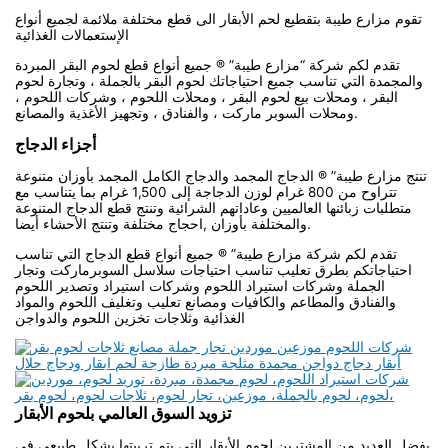
تقوم مزارع طيبة بتقطيع لحم الأبقار الى قطع مختلفة ملائمة لجميع أنواع
الإستعمالات الغذائية
تقدم لكم شركة “مزارع طيبة” ® جميع أنواع قطع لحوم البقر المبردة
والمجمدة التي تناسب جميع احتياجاتك لحوم البقر بالجملة ، وتجارة لحوم
البقر ، ومحلات بيع لحوم البقر ، ومحلات اللحوم ، وشركات اللحوم ،
ومحلات السوبر ماركت ، والفنادق ، وتجهيز الأغذية والمصانع.
أجزاء الدجاج
تنتج مزارع طيبة” ® الدجاج المجمد والدجاج الكامل المجمد بأوزان متنوعة
تتراوح من 800 غرام لوزن الدجاجة إلى 1,500 غرام بما يتناسب مع
متطلبات زبائنها العالميين وعاداتهم الشرائية وتنتج قطع الدجاج المتنوعة
والمختلفة بأوزان ,احجاج مختلفة وتنتج الأحشاء أيضا.
تقدم لكم شركة مزارع طيبة” ® جميع أنواع قطع الدجاج التي تناسب
احتياجاتكم بطرق تعليب تناسب احتياجات سلاسل السوبرماركت وتجار
الجملة وشركات استيراد اللحوم وشركات استيراد وتصدير اللحوم
والفنادق والمطاعم والكافيات ومصانع تعليب وتغليف اللحوم والمواد
الغذائية وثلاجات تخزين اللحوم والدواجن
تزويد السوق العالمي بلحوم الأبقار
يفضل العديد من المشترين لحوم الأبقار التي يتم تربيتها بشكل طبيعي في