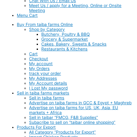
Chat With Us / Email Us
Meet Us / apply for a Meeting, Online or Onsite
Meeting
Menu Cart
Buy From taiba farms Online
Shop by Category
Butchery, Poultry & BBQ
Grocery & Supermarket
Cakes, Bakery, Sweets & Snacks
Restaurants & Kitchens
Cart
Checkout
My account
My Orders
track your order
My Addresses
My Account details
I Lost My password
Sell in taiba farms markets
Sell in taiba farms
Advertise on taiba farms in GCC & Egypt + Maghreb
Advertise on taiba farms for US, UK, Asia, EU
markets + Africa
Sell in taibar “FMCG, F&B Supplies”
Subacribe to sell on “taibar online shopping”
Products For Export
All Category “Products for Export”
Import Chicken Products