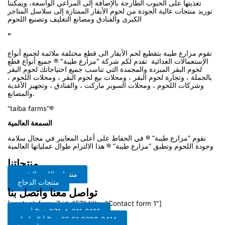
تغذيتها على الحبوب الطازجة بالإضافة إلى المراعي الواسعة، ويمكننا
توريد منتجات عالية الجودة من لحوم الأبقار الممتازة إلى سلاسل المتاجر
الكبرى والفنادق ومصانع التغليف وتصنيع اللحوم
“
تقوم مزارع طيبة بتقطيع لحم الأبقار الى قطع مختلفة ملائمة لجميع أنواع
الإستعمالات الغذائية تقدم لكم شركة "مزارع طيبة" ® جميع أنواع قطع
لحوم البقر المبردة والمجمدة التي تناسب جميع احتياجاتك لحوم البقر
بالجملة ، وتجارة لحوم البقر ، ومحلات بيع لحوم البقر ، ومحلات اللحوم ،
وشركات اللحوم ، ومحلات السوبر ماركت ، والفنادق ، وتجهيز الأغذية
والمصانع.
“taiba farms”®
السمعة العالمية
تقوم “مزارع طيبة” ® في الحفاظ على أعلى المعايير في مجال سلامة
وجودة اللحوم وتطبق “مزارع طيبة” ® هذا الالتزام طوال عملياتها العالمية
منتجاتنا
منتجات اللحم البقري
منتجات الدجاج
تواصل معنا واتصل بنا
[contact-form-7 id="57" title="Contact form 1"]
دبي | T: + 971-4-311-6185
البرازيل | T: + 55 61 3298-8414