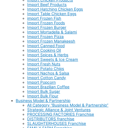
Import Beef Products
Import Hatching Chicken Eggs
Import Table Chicken Eggs
import Frozen Fish
Import Frozen Foods
Import Frozen Burger
Import Mortadella & Salami
Import Frozen Pizza
Import Frozen Manakeesh
Import Canned Food
Import Cooking Oil
Import Spices & Herbs
Import Sweets & Ice Cream
Import Fresh Nuts
Import Potato Chips
Import Nachos & Salsa
Import Cotton Candy
Import Popcorn
Import Brazilian Coffee
Import Bulk Sugar
Import Bulk Flour
Business Model & Partnership
All Category “Business Model & Partnership”
Strategic Alliance & Joint Ventures
PROCESSING FACTORIES Franchise
DISTRIBUTORS franchise
SLAUGHTERHOUSES Franchise
FAMILY FARM Franchise