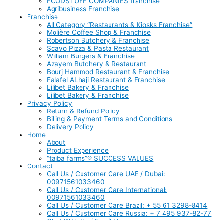
FOODSTUFF COMPANIES franchise
Agribusiness Franchise
Franchise
All Category “Restaurants & Kiosks Franchise”
Molière Coffee Shop & Franchise
Robertson Butchery & Franchise
Scavo Pizza & Pasta Restaurant
William Burgers & Franchise
Azayem Butchery & Restaurant
Bourj Hammod Restaurant & Franchise
Falafel ALhaji Restaurant & Franchise
Lilibet Bakery & Franchise
Lilibet Bakery & Franchise
Privacy Policy
Return & Refund Policy
Billing & Payment Terms and Conditions
Delivery Policy
Home
About
Product Experience
“taiba farms”® SUCCESS VALUES
Contact
Call Us / Customer Care UAE / Dubai:
00971561033460
Call Us / Customer Care International:
00971561033460
Call Us / Customer Care Brazil: + 55 61 3298-8414
Call Us / Customer Care Russia: + 7 495 937-82-77