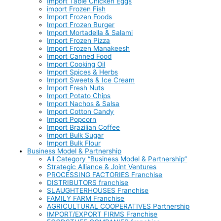
Import Table Chicken Eggs
import Frozen Fish
Import Frozen Foods
Import Frozen Burger
Import Mortadella & Salami
Import Frozen Pizza
Import Frozen Manakeesh
Import Canned Food
Import Cooking Oil
Import Spices & Herbs
Import Sweets & Ice Cream
Import Fresh Nuts
Import Potato Chips
Import Nachos & Salsa
Import Cotton Candy
Import Popcorn
Import Brazilian Coffee
Import Bulk Sugar
Import Bulk Flour
Business Model & Partnership
All Category “Business Model & Partnership”
Strategic Alliance & Joint Ventures
PROCESSING FACTORIES Franchise
DISTRIBUTORS franchise
SLAUGHTERHOUSES Franchise
FAMILY FARM Franchise
AGRICULTURAL COOPERATIVES Partnership
IMPORT/EXPORT FIRMS Franchise