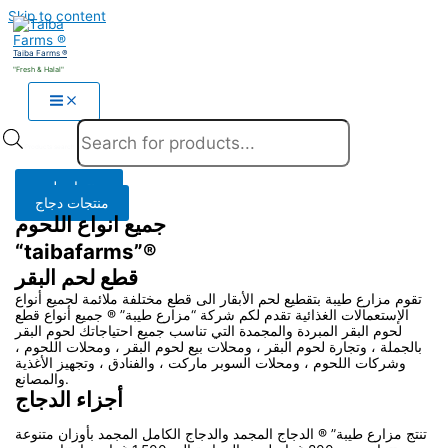
Skip to content
Taiba Farms ®
"Fresh & Halal"
Products search
منتجات لحم
منتجات دجاج
جميع انواع اللحوم
“taibafarms”®
قطع لحم البقر
تقوم مزارع طيبة بتقطيع لحم الأبقار الى قطع مختلفة ملائمة لجميع أنواع
الإستعمالات الغذائية تقدم لكم شركة “مزارع طيبة” ® جميع أنواع قطع
لحوم البقر المبردة والمجمدة التي تناسب جميع احتياجاتك لحوم البقر
بالجملة ، وتجارة لحوم البقر ، ومحلات بيع لحوم البقر ، ومحلات اللحوم ،
وشركات اللحوم ، ومحلات السوبر ماركت ، والفنادق ، وتجهيز الأغذية
والمصانع.
أجزاء الدجاج
تنتج مزارع طيبة” ® الدجاج المجمد والدجاج الكامل المجمد بأوزان متنوعة