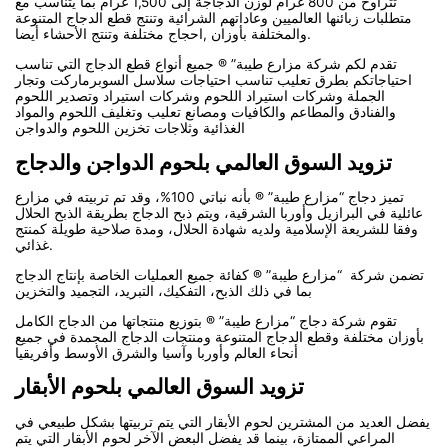
تتراوح من 800 غرام لوزن الدجاجة إلى 1,500 غرام بما يتناسب مع
متطلبات زبائنها العالميين وعاداتهم الشرائية وتنتج قطع الدجاج المتنوعة
والمختلفة بأوزان ,احجاج مختلفة وتنتج الأحشاء أيضا.
تقدم لكم شركة مزارع طيبة” ® جميع أنواع قطع الدجاج التي تناسب
احتياجاتكم بطرق تعليب تناسب احتياجات سلاسل السوبرماركت وتجار
الجملة وشركات استيراد اللحوم وشركات استيراد وتصدير اللحوم
والفنادق والمطاعم والكافيات ومصانع تعليب وتغليف اللحوم والمواد
الغذائية وثلاجات تخزين اللحوم والدواجن
تزويد السوق العالمي بلحوم الدواجن والدجاج
تميز دجاج “مزارع طيبة” ® بأنه نباتي 100%، وقد تم تربيته في مزارع
عائلية في البرازيل وأوربا الشرقية، ويتم ذبح الدجاج بطريقة الذبح الحلال
وفقا للشريعة الإسلامية ولديه شهادة الحلال، ومدة صلاحية طويلة كمنتج
غذائي.
تضمن شركة “مزارع طيبة” ® كفائة جميع العمليات الخاصة بإنتاج الدجاج
بما في ذلك الذبح، التفكيك، التبريد، التجميد والتخزين
تقوم شركة دجاج “مزارع طيبة” ® بتوزيع منتجاتها من الدجاج الكامل
بأوزان مختلفة وقطع الدجاج المتنوعة ومنتجات الدجاج المجمدة في جميع
أنحاء العالم وأوربا وآسيا والشرق الأوسط وأفريقيا
تزويد السوق العالمي بلحوم الأبقار
يفضل العديد من المشترين لحوم الأبقار التي يتم تربيتها بشكل طبيعي في
المراعي الممتازة، بينما قد يفضل البعض الآخر لحوم الأبقار التي يتم