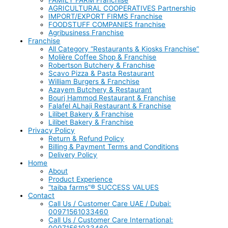
AGRICULTURAL COOPERATIVES Partnership
IMPORT/EXPORT FIRMS Franchise
FOODSTUFF COMPANIES franchise
Agribusiness Franchise
Franchise
All Category “Restaurants & Kiosks Franchise”
Molière Coffee Shop & Franchise
Robertson Butchery & Franchise
Scavo Pizza & Pasta Restaurant
William Burgers & Franchise
Azayem Butchery & Restaurant
Bourj Hammod Restaurant & Franchise
Falafel ALhaji Restaurant & Franchise
Lilibet Bakery & Franchise
Lilibet Bakery & Franchise
Privacy Policy
Return & Refund Policy
Billing & Payment Terms and Conditions
Delivery Policy
Home
About
Product Experience
“taiba farms”® SUCCESS VALUES
Contact
Call Us / Customer Care UAE / Dubai:
00971561033460
Call Us / Customer Care International:
00971561033460