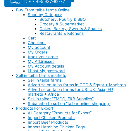
روسيا | T: + 7 495 937-82-77
Buy From taiba farms Online
Shop by Category
Butchery, Poultry & BBQ
Grocery & Supermarket
Cakes, Bakery, Sweets & Snacks
Restaurants & Kitchens
Cart
Checkout
My account
My Orders
track your order
My Addresses
My Account details
I Lost My password
Sell in taiba farms markets
Sell in taiba farms
Advertise on taiba farms in GCC & Egypt + Maghreb
Advertise on taiba farms for US, UK, Asia, EU
markets + Africa
Sell in taibar “FMCG, F&B Supplies”
Subacribe to sell on “taibar online shopping”
Products For Export
All Category “Products for Export”
Import Chicken Products
Import Beef Products
Import Hatching Chicken Eggs