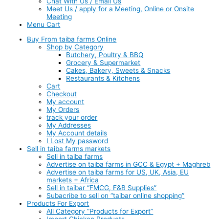
Chat With Us / Email Us
Meet Us / apply for a Meeting, Online or Onsite
Meeting
Menu Cart
Buy From taiba farms Online
Shop by Category
Butchery, Poultry & BBQ
Grocery & Supermarket
Cakes, Bakery, Sweets & Snacks
Restaurants & Kitchens
Cart
Checkout
My account
My Orders
track your order
My Addresses
My Account details
I Lost My password
Sell in taiba farms markets
Sell in taiba farms
Advertise on taiba farms in GCC & Egypt + Maghreb
Advertise on taiba farms for US, UK, Asia, EU
markets + Africa
Sell in taibar “FMCG, F&B Supplies”
Subacribe to sell on “taibar online shopping”
Products For Export
All Category “Products for Export”
Import Chicken Products