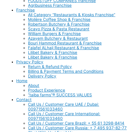
FOODSTUFF COMPANIES franchise
Agribusiness Franchise
Franchise
All Category “Restaurants & Kiosks Franchise”
Molière Coffee Shop & Franchise
Robertson Butchery & Franchise
Scavo Pizza & Pasta Restaurant
William Burgers & Franchise
Azayem Butchery & Restaurant
Bourj Hammod Restaurant & Franchise
Falafel ALhaji Restaurant & Franchise
Lilibet Bakery & Franchise
Lilibet Bakery & Franchise
Privacy Policy
Return & Refund Policy
Billing & Payment Terms and Conditions
Delivery Policy
Home
About
Product Experience
“taiba farms”® SUCCESS VALUES
Contact
Call Us / Customer Care UAE / Dubai:
00971561033460
Call Us / Customer Care International:
00971561033460
Call Us / Customer Care Brazil: + 55 61 3298-8414
Call Us / Customer Care Russia: + 7 495 937-82-77