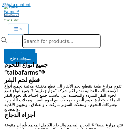
Skip to content
Taiba Farms ®
"Fresh & Halal"
Products search
منتجات لحم
منتجات دجاج
جميع انواع اللحوم
“taibafarms”®
قطع لحم البقر
تقوم مزارع طيبة بتقطيع لحم الأبقار الى قطع مختلفة ملائمة لجميع أنواع
الإستعمالات الغذائية تقدم لكم شركة “مزارع طيبة” ® جميع أنواع قطع
لحوم البقر المبردة والمجمدة التي تناسب جميع احتياجاتك لحوم البقر
بالجملة ، وتجارة لحوم البقر ، ومحلات بيع لحوم البقر ، ومحلات اللحوم ،
وشركات اللحوم ، ومحلات السوبر ماركت ، والفنادق ، وتجهيز الأغذية
والمصانع.
أجزاء الدجاج
تنتج مزارع طيبة” ® الدجاج المجمد والدجاج الكامل المجمد بأوزان متنوعة