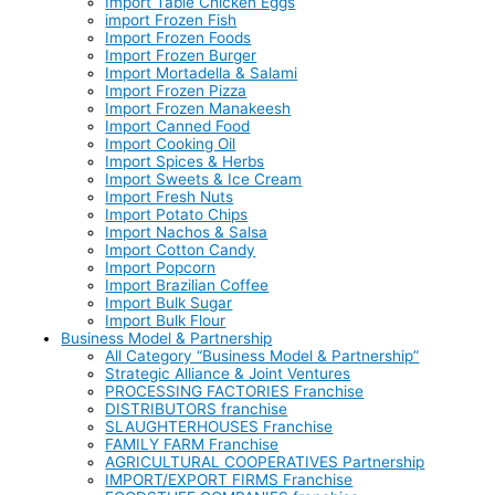
Import Table Chicken Eggs
import Frozen Fish
Import Frozen Foods
Import Frozen Burger
Import Mortadella & Salami
Import Frozen Pizza
Import Frozen Manakeesh
Import Canned Food
Import Cooking Oil
Import Spices & Herbs
Import Sweets & Ice Cream
Import Fresh Nuts
Import Potato Chips
Import Nachos & Salsa
Import Cotton Candy
Import Popcorn
Import Brazilian Coffee
Import Bulk Sugar
Import Bulk Flour
Business Model & Partnership
All Category “Business Model & Partnership”
Strategic Alliance & Joint Ventures
PROCESSING FACTORIES Franchise
DISTRIBUTORS franchise
SLAUGHTERHOUSES Franchise
FAMILY FARM Franchise
AGRICULTURAL COOPERATIVES Partnership
IMPORT/EXPORT FIRMS Franchise