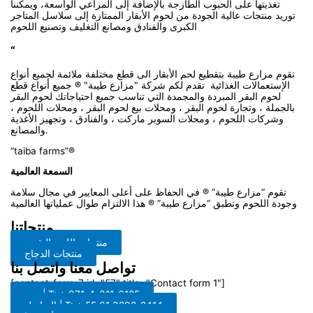
تغذيتها على الحبوب الطازجة بالإضافة إلى المراعي الواسعة، ويمكننا
توريد منتجات عالية الجودة من لحوم الأبقار الممتازة إلى سلاسل المتاجر
الكبرى والفنادق ومصانع التغليف وتصنيع اللحوم
“
تقوم مزارع طيبة بتقطيع لحم الأبقار الى قطع مختلفة ملائمة لجميع أنواع
الإستعمالات الغذائية تقدم لكم شركة "مزارع طيبة" ® جميع أنواع قطع
لحوم البقر المبردة والمجمدة التي تناسب جميع احتياجاتك لحوم البقر
بالجملة ، وتجارة لحوم البقر ، ومحلات بيع لحوم البقر ، ومحلات اللحوم ،
وشركات اللحوم ، ومحلات السوبر ماركت ، والفنادق ، وتجهيز الأغذية
والمصانع.
“taiba farms”®
السمعة العالمية
تقوم “مزارع طيبة” ® في الحفاظ على أعلى المعايير في مجال سلامة
وجودة اللحوم وتطبق “مزارع طيبة” ® هذا الالتزام طوال عملياتها العالمية
منتجاتنا
منتجات اللحم البقري
منتجات الدجاج
تواصل معنا واتصل بنا
[contact-form-7 id="57" title="Contact form 1"]
دبي | T: + 971-4-311-6185
البرازيل | T: + 55 61 3298-8414