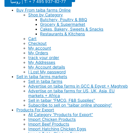
روسيا | T: + 7 495 937-82-77
Buy From taiba farms Online
Shop by Category
Butchery, Poultry & BBQ
Grocery & Supermarket
Cakes, Bakery, Sweets & Snacks
Restaurants & Kitchens
Cart
Checkout
My account
My Orders
track your order
My Addresses
My Account details
I Lost My password
Sell in taiba farms markets
Sell in taiba farms
Advertise on taiba farms in GCC & Egypt + Maghreb
Advertise on taiba farms for US, UK, Asia, EU
markets + Africa
Sell in taibar “FMCG, F&B Supplies”
Subacribe to sell on “taibar online shopping”
Products For Export
All Category “Products for Export”
Import Chicken Products
Import Beef Products
Import Hatching Chicken Eggs