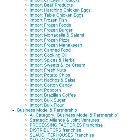
Import Beef Products
Import Hatching Chicken Eggs
Import Table Chicken Eggs
import Frozen Fish
Import Frozen Foods
Import Frozen Burger
Import Mortadella & Salami
Import Frozen Pizza
Import Frozen Manakeesh
Import Canned Food
Import Cooking Oil
Import Spices & Herbs
Import Sweets & Ice Cream
Import Fresh Nuts
Import Potato Chips
Import Nachos & Salsa
Import Cotton Candy
Import Popcorn
Import Brazilian Coffee
Import Bulk Sugar
Import Bulk Flour
Business Model & Partnership
All Category “Business Model & Partnership”
Strategic Alliance & Joint Ventures
PROCESSING FACTORIES Franchise
DISTRIBUTORS franchise
SLAUGHTERHOUSES Franchise
FAMILY FARM Franchise