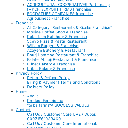
AGRICULTURAL COOPERATIVES Partnership
IMPORT/EXPORT FIRMS Franchise
FOODSTUFF COMPANIES franchise
Agribusiness Franchise
Franchise
All Category “Restaurants & Kiosks Franchise”
Molière Coffee Shop & Franchise
Robertson Butchery & Franchise
Scavo Pizza & Pasta Restaurant
William Burgers & Franchise
Azayem Butchery & Restaurant
Bourj Hammod Restaurant & Franchise
Falafel ALhaji Restaurant & Franchise
Lilibet Bakery & Franchise
Lilibet Bakery & Franchise
Privacy Policy
Return & Refund Policy
Billing & Payment Terms and Conditions
Delivery Policy
Home
About
Product Experience
“taiba farms”® SUCCESS VALUES
Contact
Call Us / Customer Care UAE / Dubai:
00971561033460
Call Us / Customer Care International:
00971561033460