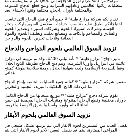
تتراوح من 800 غرام لوزن الدجاجة إلى 1,500 غرام بما يتناسب مع
متطلبات زبائنها العالميين وعاداتهم الشرائية وتنتج قطع الدجاج المتنوعة
والمختلفة بأوزان ,احجاج مختلفة وتنتج الأحشاء أيضا.
تقدم لكم شركة مزارع طيبة” ® جميع أنواع قطع الدجاج التي تناسب
احتياجاتكم بطرق تعليب تناسب احتياجات سلاسل السوبرماركت وتجار
الجملة وشركات استيراد اللحوم وشركات استيراد وتصدير اللحوم
والفنادق والمطاعم والكافيات ومصانع تعليب وتغليف اللحوم والمواد
الغذائية وثلاجات تخزين اللحوم والدواجن
تزويد السوق العالمي بلحوم الدواجن والدجاج
تميز دجاج “مزارع طيبة” ® بأنه نباتي 100%، وقد تم تربيته في مزارع
عائلية في البرازيل وأوربا الشرقية، ويتم ذبح الدجاج بطريقة الذبح الحلال
وفقا للشريعة الإسلامية ولديه شهادة الحلال، ومدة صلاحية طويلة كمنتج
غذائي.
تضمن شركة “مزارع طيبة” ® كفائة جميع العمليات الخاصة بإنتاج الدجاج
بما في ذلك الذبح، التفكيك، التبريد، التجميد والتخزين
تقوم شركة دجاج “مزارع طيبة” ® بتوزيع منتجاتها من الدجاج الكامل
بأوزان مختلفة وقطع الدجاج المتنوعة ومنتجات الدجاج المجمدة في جميع
أنحاء العالم وأوربا وآسيا والشرق الأوسط وأفريقيا
تزويد السوق العالمي بلحوم الأبقار
يفضل العديد من المشترين لحوم الأبقار التي يتم تربيتها بشكل طبيعي في
المراعي الممتازة، بينما قد يفضل البعض الآخر لحوم الأبقار التي يتم