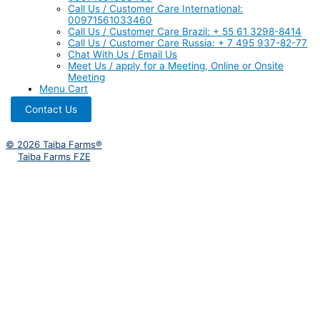
Call Us / Customer Care International:
00971561033460
Call Us / Customer Care Brazil: + 55 61 3298-8414
Call Us / Customer Care Russia: + 7 495 937-82-77
Chat With Us / Email Us
Meet Us / apply for a Meeting, Online or Onsite
Meeting
Menu Cart
Contact Us
© 2026 Taiba Farms®
Taiba Farms FZE