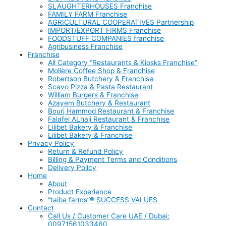
SLAUGHTERHOUSES Franchise
FAMILY FARM Franchise
AGRICULTURAL COOPERATIVES Partnership
IMPORT/EXPORT FIRMS Franchise
FOODSTUFF COMPANIES franchise
Agribusiness Franchise
Franchise
All Category “Restaurants & Kiosks Franchise”
Molière Coffee Shop & Franchise
Robertson Butchery & Franchise
Scavo Pizza & Pasta Restaurant
William Burgers & Franchise
Azayem Butchery & Restaurant
Bourj Hammod Restaurant & Franchise
Falafel ALhaji Restaurant & Franchise
Lilibet Bakery & Franchise
Lilibet Bakery & Franchise
Privacy Policy
Return & Refund Policy
Billing & Payment Terms and Conditions
Delivery Policy
Home
About
Product Experience
“taiba farms”® SUCCESS VALUES
Contact
Call Us / Customer Care UAE / Dubai:
00971561033460