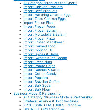
All Category “Products for Export”
Import Chicken Products
Import Beef Products
Import Hatching Chicken Eggs
Import Table Chicken Eggs
import Frozen Fish
Import Frozen Foods
Import Frozen Burger
Import Mortadella & Salami
Import Frozen Pizza
Import Frozen Manakeesh
Import Canned Food
Import Cooking Oil
Import Spices & Herbs
Import Sweets & Ice Cream
Import Fresh Nuts
Import Potato Chips
Import Nachos & Salsa
Import Cotton Candy
Import Popcorn
Import Brazilian Coffee
Import Bulk Sugar
Import Bulk Flour
Business Model & Partnership
All Category “Business Model & Partnership”
Strategic Alliance & Joint Ventures
PROCESSING FACTORIES Franchise
DISTRIBUTORS franchise