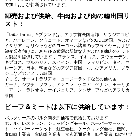
で加工および切断されています。
卸売および供給、牛肉および肉の輸出国リ
スト：
「taiba farms」®ブランドは、アラブ首長国連邦、サウジアラビ
ア、バーレーン、クウェート、オマーンなどのGCC諸国、および
イタリア、ギリシャなどのヨーロッパ諸国のサプライヤーおよび
卸売業者向けに、あらゆる種類の新鮮な肉および冷凍肉のカット
と製品を提供しています 、フランス、イギリス、スウェーデン、
キプロス、ブルガリア、スペイン、中国、フィリピン、タイ、マ
レーシア、日本、韓国などのアジア諸国、およびアメリカ、ブラ
ジルなどのアメリカ諸国。
そして、オーストラリアやニュージーランドなどの他の国
ガーナ、ジブチ、ソマリ、アンゴラ、ケニア、ベナン、モーリタ
ニア、シエラレオネ、ナイジェリア、タンザニアなどのアフリカ
諸国。
ビーフ＆ミートは以下に供給しています：
バルクケースのバルク肉を卸価格で供給しております
ホテル、レストラン、ショッピングモール、スーパーマーケッ
ト、ハイパーマーケット、航空会社、ケータリング会社、機関、
食肉輸出業者、食肉輸入業者、食肉流通業者、卸売業者, 肉のサプ