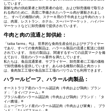
しています。
新鮮な肉の供給業者と卸売業者の会社、および卸売価格で取引さ
れる肉のために、高度に準備されたハラール肉が屠殺されまし
た。 すべての種類の肉、ステーキ用の子牛肉または牛肉のカット
は、肉屋、レストラン、ホテル、スーパーマーケット、ハイパー
マーケットなどに卸売価格で提供されています。
牛肉と肉の流通と卸供給：
「taiba farms」®は、世界的な食肉生産会社およびサプライヤー
であり、すべての食肉製品は、ハラール製品の流通と配送に信頼
されています。 当社の製品は、関連するすべての品質マークを備
えており、現在のハラール要件を満たしています。
私たちは、食品流通業者、サプライヤー、卸売業者に工場の価格
で卸売価格を提供しています。あらゆる種類の製品と肉カット
は、食肉加工工場や食品加工工場のバリウムでも利用できます。
ハラールビーフ、ハラール肉製品：
オーストラリア産のハラール認証肉（牛肉および鶏肉）ブラン
ド：「タイバファーム」®
ブラジル産のハラール認証肉（牛肉および鶏肉）ブランド：「タ
イバ農場」®
ニュージーランド産のハラール認証肉（牛肉および家禽）。 ブラ
ンド：「たいばファーム」®