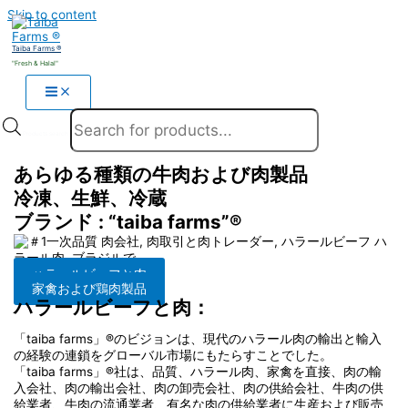
Skip to content
Taiba Farms ®
"Fresh & Halal"
Products search
あらゆる種類の牛肉および肉製品
冷凍、生鮮、冷蔵
ブランド : “taiba farms”®
ハラールビーフと肉
家禽および鶏肉製品
ハラールビーフと肉：
「taiba farms」®のビジョンは、現代のハラール肉の輸出と輸入
の経験の連鎖をグローバル市場にもたらすことでした。
「taiba farms」®社は、品質、ハラール肉、家禽を直接、肉の輸
入会社、肉の輸出会社、肉の卸売会社、肉の供給会社、牛肉の供
給業者、牛肉の流通業者、有名な肉の供給業者に生産および販売