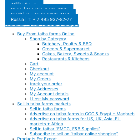
お問い合わせ
Dubai | T: + 971-4-311-6185
Brazil | T: + 55 61 3298-8414
Russia | T: + 7 495 937-82-77
Facebook
Twitter
Youtube
Instagram
Buy From taiba farms Online
Shop by Category
Butchery, Poultry & BBQ
Grocery & Supermarket
Cakes, Bakery, Sweets & Snacks
Restaurants & Kitchens
Cart
Checkout
My account
My Orders
track your order
My Addresses
My Account details
I Lost My password
Sell in taiba farms markets
Sell in taiba farms
Advertise on taiba farms in GCC & Egypt + Maghreb
Advertise on taiba farms for US, UK, Asia, EU
markets + Africa
Sell in taibar “FMCG, F&B Supplies”
Subacribe to sell on “taibar online shopping”
Products For Export