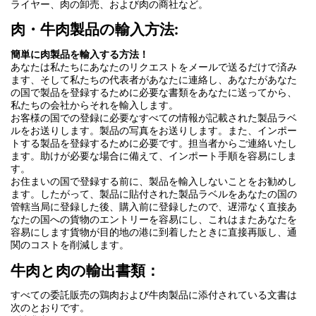
ライヤー、肉の卸売、および肉の商社など。
肉・牛肉製品の輸入方法:
簡単に肉製品を輸入する方法！
あなたは私たちにあなたのリクエストをメールで送るだけで済み
ます、そして私たちの代表者があなたに連絡し、あなたがあなた
の国で製品を登録するために必要な書類をあなたに送ってから、
私たちの会社からそれを輸入します。
お客様の国での登録に必要なすべての情報が記載された製品ラベ
ルをお送りします。製品の写真をお送りします。また、インポー
トする製品を登録するために必要です。担当者からご連絡いたし
ます。助けが必要な場合に備えて、インポート手順を容易にしま
す。
お住まいの国で登録する前に、製品を輸入しないことをお勧めし
ます。したがって、製品に貼付された製品ラベルをあなたの国の
管轄当局に登録した後、購入前に登録したので、遅滞なく直接あ
なたの国への貨物のエントリーを容易にし、これはまたあなたを
容易にします貨物が目的地の港に到着したときに直接再販し、通
関のコストを削減します。
牛肉と肉の輸出書類：
すべての委託販売の鶏肉および牛肉製品に添付されている文書は
次のとおりです。