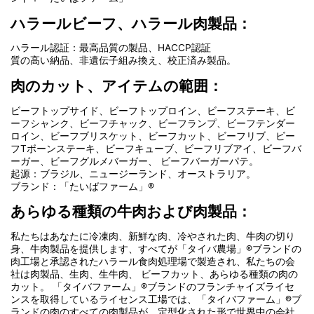
ハラールビーフ、ハラール肉製品：
ハラール認証：最高品質の製品、HACCP認証
質の高い納品、非遺伝子組み換え、校正済み製品。
肉のカット、アイテムの範囲：
ビーフトップサイド、ビーフトップロイン、ビーフステーキ、ビ
ーフシャンク、ビーフチャック、ビーフランプ、ビーフテンダー
ロイン、ビーフブリスケット、ビーフカット、ビーフリブ、ビー
フTボーンステーキ、ビーフキューブ、ビーフリブアイ、ビーフバ
ーガー、ビーフグルメバーガー、 ビーフバーガーパテ。
起源：ブラジル、ニュージーランド、オーストラリア。
ブランド：「たいばファーム」®
あらゆる種類の牛肉および肉製品：
私たちはあなたに冷凍肉、新鮮な肉、冷やされた肉、牛肉の切り
身、牛肉製品を提供します、すべてが「タイバ農場」®ブランドの
肉工場と承認されたハラール食肉処理場で製造され、私たちの会
社は肉製品、生肉、生牛肉、 ビーフカット、あらゆる種類の肉の
カット。 「タイバファーム」®ブランドのフランチャイズライセ
ンスを取得しているライセンス工場では、「タイバファーム」®ブ
ランドの肉のすべての肉製品が、定型化された形で世界中の会社