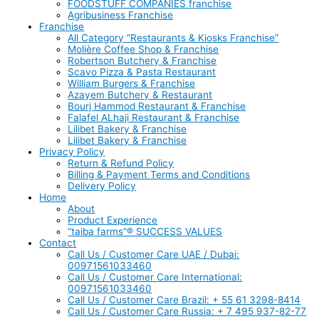
FOODSTUFF COMPANIES franchise
Agribusiness Franchise
Franchise
All Category “Restaurants & Kiosks Franchise”
Molière Coffee Shop & Franchise
Robertson Butchery & Franchise
Scavo Pizza & Pasta Restaurant
William Burgers & Franchise
Azayem Butchery & Restaurant
Bourj Hammod Restaurant & Franchise
Falafel ALhaji Restaurant & Franchise
Lilibet Bakery & Franchise
Lilibet Bakery & Franchise
Privacy Policy
Return & Refund Policy
Billing & Payment Terms and Conditions
Delivery Policy
Home
About
Product Experience
“taiba farms”® SUCCESS VALUES
Contact
Call Us / Customer Care UAE / Dubai:
00971561033460
Call Us / Customer Care International:
00971561033460
Call Us / Customer Care Brazil: + 55 61 3298-8414
Call Us / Customer Care Russia: + 7 495 937-82-77