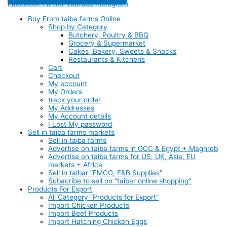
Facebook
Twitter
Youtube
Instagram
Buy From taiba farms Online
Shop by Category
Butchery, Poultry & BBQ
Grocery & Supermarket
Cakes, Bakery, Sweets & Snacks
Restaurants & Kitchens
Cart
Checkout
My account
My Orders
track your order
My Addresses
My Account details
I Lost My password
Sell in taiba farms markets
Sell in taiba farms
Advertise on taiba farms in GCC & Egypt + Maghreb
Advertise on taiba farms for US, UK, Asia, EU
markets + Africa
Sell in taibar “FMCG, F&B Supplies”
Subacribe to sell on “taibar online shopping”
Products For Export
All Category “Products for Export”
Import Chicken Products
Import Beef Products
Import Hatching Chicken Eggs