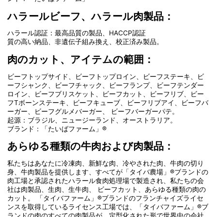
ハラールビーフ、ハラール肉製品：
ハラール認証：最高品質の製品、HACCP認証
質の高い納品、非遺伝子組み換え、校正済み製品。
肉のカット、アイテムの範囲：
ビーフトップサイド、ビーフトップロイン、ビーフステーキ、ビ
ーフシャンク、ビーフチャック、ビーフランプ、ビーフテンダー
ロイン、ビーフブリスケット、ビーフカット、ビーフリブ、ビー
フTボーンステーキ、ビーフキューブ、ビーフリブアイ、ビーフバ
ーガー、ビーフグルメバーガー、 ビーフバーガーパテ。
起源：ブラジル、ニュージーランド、オーストラリア。
ブランド：「たいばファーム」®
あらゆる種類の牛肉および肉製品：
私たちはあなたに冷凍肉、新鮮な肉、冷やされた肉、牛肉の切り
身、牛肉製品を提供します、すべてが「タイバ農場」®ブランドの
肉工場と承認されたハラール食肉処理場で製造され、私たちの会
社は肉製品、生肉、生牛肉、 ビーフカット、あらゆる種類の肉の
カット。 「タイバファーム」®ブランドのフランチャイズライセ
ンスを取得しているライセンス工場では、「タイバファーム」®ブ
ランドの肉のすべての肉製品が、定型化された形で世界中の会社