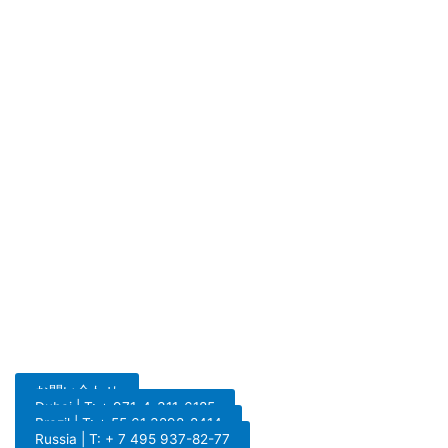
お問い合わせ
Dubai | T: + 971-4-311-6185
Brazil | T: + 55 61 3298-8414
Russia | T: + 7 495 937-82-77