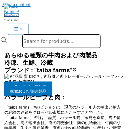
Skip to content
Taiba Farms ®
"Fresh & Halal"
Products search
あらゆる種類の牛肉および肉製品
冷凍、生鮮、冷蔵
ブランド : “taiba farms”®
ハラールビーフと肉
家禽および鶏肉製品
ハラールビーフと肉：
「taiba farms」®のビジョンは、現代のハラール肉の輸出と輸入
の経験の連鎖をグローバル市場にもたらすことでした。
「taiba farms」®社は、品質、ハラール肉、家禽を直接、肉の輸
入会社、肉の輸出会社、肉の卸売会社、肉の供給会社、牛肉の供
給業者、牛肉の流通業者、有名な肉の供給業者に生産および販売