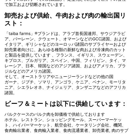
で加工および切断されています。
卸売および供給、牛肉および肉の輸出国リ
スト：
「taiba farms」®ブランドは、アラブ首長国連邦、サウジアラビ
ア、バーレーン、クウェート、オマーンなどのGCC諸国、および
イタリア、ギリシャなどのヨーロッパ諸国のサプライヤーおよび
卸売業者向けに、あらゆる種類の新鮮な肉および冷凍肉のカット
と製品を提供しています 、フランス、イギリス、スウェーデン、
キプロス、ブルガリア、スペイン、中国、フィリピン、タイ、マ
レーシア、日本、韓国などのアジア諸国、およびアメリカ、ブラ
ジルなどのアメリカ諸国。
そして、オーストラリアやニュージーランドなどの他の国
ガーナ、ジブチ、ソマリ、アンゴラ、ケニア、ベナン、モーリタ
ニア、シエラレオネ、ナイジェリア、タンザニアなどのアフリカ
諸国。
ビーフ＆ミートは以下に供給しています：
バルクケースのバルク肉を卸価格で供給しております
ホテル、レストラン、ショッピングモール、スーパーマーケッ
ト、ハイパーマーケット、航空会社、ケータリング会社、機関、
食肉輸出業者、食肉輸入業者、食肉流通業者、卸売業者, 肉のサプ