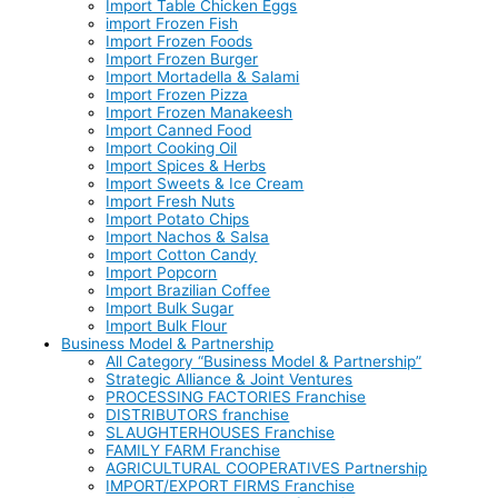
Import Table Chicken Eggs
import Frozen Fish
Import Frozen Foods
Import Frozen Burger
Import Mortadella & Salami
Import Frozen Pizza
Import Frozen Manakeesh
Import Canned Food
Import Cooking Oil
Import Spices & Herbs
Import Sweets & Ice Cream
Import Fresh Nuts
Import Potato Chips
Import Nachos & Salsa
Import Cotton Candy
Import Popcorn
Import Brazilian Coffee
Import Bulk Sugar
Import Bulk Flour
Business Model & Partnership
All Category “Business Model & Partnership”
Strategic Alliance & Joint Ventures
PROCESSING FACTORIES Franchise
DISTRIBUTORS franchise
SLAUGHTERHOUSES Franchise
FAMILY FARM Franchise
AGRICULTURAL COOPERATIVES Partnership
IMPORT/EXPORT FIRMS Franchise