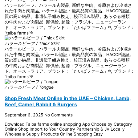
ハラールビーフ、ハラール肉製品, 新鮮な牛肉、冷蔵および冷凍さ
れた牛肉と肉製品, ハラール認証：最高品質の製品、HACCP認証,
質の高い納品、非遺伝子組み換え、校正済み製品。あらゆる種類
の牛肉および肉製品, 卸供給, 起源：ブラジル、ニュージーラン
ド、オーストラリア。ブランド：「たいばファーム」®, ブランド :
“taiba farms”®
ハラールビーフ / Thick Skirt
ハラールビーフ、ハラール肉製品, 新鮮な牛肉、冷蔵および冷凍さ
れた牛肉と肉製品, ハラール認証：最高品質の製品、HACCP認証,
質の高い納品、非遺伝子組み換え、校正済み製品。あらゆる種類
の牛肉および肉製品, 卸供給, 起源：ブラジル、ニュージーラン
ド、オーストラリア。ブランド：「たいばファーム」®, ブランド :
“taiba farms”®
ハラールビーフ / Tongue
Shop Fresh Meat Online in the UAE – Chicken, Lamb,
Beef, Camel, Rabbit & Burgers
September 6, 2025
No Comments
Download Taiba farms online shopping App Choose by Category
Online Shop Import to Your Country Partnership & JV Locally
Wholesale Supply Products Online Shopping Eazy