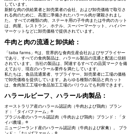
しています。
新鮮な肉の供給業者と卸売業者の会社、および卸売価格で取引さ
れる肉のために、高度に準備されたハラール肉が屠殺されまし
た。 すべての種類の肉、ステーキ用の子牛肉または牛肉のカット
は、肉屋、レストラン、ホテル、スーパーマーケット、ハイパー
マーケットなどに卸売価格で提供されています。
牛肉と肉の流通と卸供給：
「taiba farms」®は、世界的な食肉生産会社およびサプライヤー
であり、すべての食肉製品は、ハラール製品の流通と配送に信頼
されています。 当社の製品は、関連するすべての品質マークを備
えており、現在のハラール要件を満たしています。
私たちは、食品流通業者、サプライヤー、卸売業者に工場の価格
で卸売価格を提供しています。あらゆる種類の製品と肉カット
は、食肉加工工場や食品加工工場のバリウムでも利用できます。
ハラールビーフ、ハラール肉製品：
オーストラリア産のハラール認証肉（牛肉および鶏肉）ブラン
ド：「タイバファーム」®
ブラジル産のハラール認証肉（牛肉および鶏肉）ブランド：「タ
イバ農場」®
ニュージーランド産のハラール認証肉（牛肉および家禽）。 ブラ
ンド：「たいばファーム」®