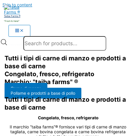
Skip to content
Taiba Farms ®
"Fresh & Halal"
Products search
Tutti i tipi di carne di manzo e prodotti a
base di carne
Congelato, fresco, refrigerato
Marchio: "taiba farms" ®
Carne di manzo
Pollame e prodotti a base di pollo
Tutti i tipi di carne di manzo e prodotti a
base di carne
Congelato, fresco, refrigerato
Il marchio “taiba farms”® fornisce vari tipi di carne di manzo
tagliata, carne bovina congelata e carne bovina refrigerata