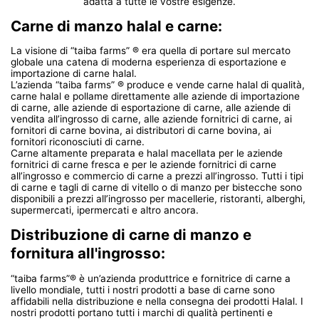
adatta a tutte le vostre esigenze.
Carne di manzo halal e carne:
La visione di “taiba farms” ® era quella di portare sul mercato
globale una catena di moderna esperienza di esportazione e
importazione di carne halal.
L’azienda “taiba farms” ® produce e vende carne halal di qualità,
carne halal e pollame direttamente alle aziende di importazione
di carne, alle aziende di esportazione di carne, alle aziende di
vendita all’ingrosso di carne, alle aziende fornitrici di carne, ai
fornitori di carne bovina, ai distributori di carne bovina, ai
fornitori riconosciuti di carne.
Carne altamente preparata e halal macellata per le aziende
fornitrici di carne fresca e per le aziende fornitrici di carne
all’ingrosso e commercio di carne a prezzi all’ingrosso. Tutti i tipi
di carne e tagli di carne di vitello o di manzo per bistecche sono
disponibili a prezzi all’ingrosso per macellerie, ristoranti, alberghi,
supermercati, ipermercati e altro ancora.
Distribuzione di carne di manzo e
fornitura all'ingrosso:
“taiba farms”® è un’azienda produttrice e fornitrice di carne a
livello mondiale, tutti i nostri prodotti a base di carne sono
affidabili nella distribuzione e nella consegna dei prodotti Halal. I
nostri prodotti portano tutti i marchi di qualità pertinenti e