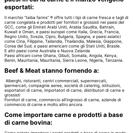
esportati:
Il marchio “taiba farms” ® offre tutti i tipi di carne fresca e tagli di
carne congelata e prodotti per fornitori e grossisti nei paesi del
GCC, come gli Emirati Arabi Uniti, Arabia Saudita, Bahrain,
Kuwait e Oman, e paesi europei come Italia, Grecia, Francia,
Regno Unito, Svezia, Cipro, Bulgaria, Spagna, e paesi asiatici
come Cina, Filippine, Tailandia, Thailandia, Malesia, Giappone,
Corea del Sud, e paesi americani come gli Stati Uniti, Brasile.
E altri paesi come Australia e Nuova Zelanda
Paesi africani come Ghana, Gibuti, Somalia, Angola, Kenya,
Benin, Mauritania, Mauritania, Sierra Leone, Nigeria, Tanzania.
Beef & Meat stanno fornendo a:
Alberghi, ristoranti, centri commerciali, supermercati,
ipermercati, compagnie aeree, società di catering, istituzioni,
esportatori di carne, importatori di carne, distributori di carne e
grossisti
Fornitori di carne, commercio all’ingrosso di carne, aziende di
commercio di carne e molto altro ancora.
Come importare carne e prodotti a base
di carne bovina:
Come potete importare i nostri prodotti a base di carne in modo