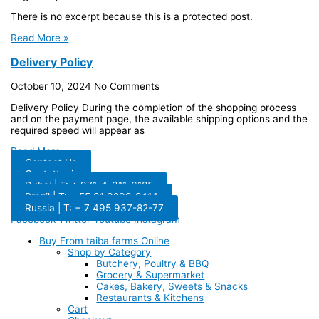
There is no excerpt because this is a protected post.
Read More »
Delivery Policy
October 10, 2024
No Comments
Delivery Policy During the completion of the shopping process
and on the payment page, the available shipping options and the
required speed will appear as
Read More »
Contact Us
Contattaci
Dubai | T: + 971-4-311-6185
Brazil | T: + 55 61 3298-8414
Russia | T: + 7 495 937-82-77
Facebook
Twitter
Youtube
Instagram
Buy From taiba farms Online
Shop by Category
Butchery, Poultry & BBQ
Grocery & Supermarket
Cakes, Bakery, Sweets & Snacks
Restaurants & Kitchens
Cart