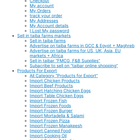
Checkout
My account
My Orders
track your order
My Addresses
My Account details
I Lost My password
Sell in taiba farms markets
Sell in taiba farms
Advertise on taiba farms in GCC & Egypt + Maghreb
Advertise on taiba farms for US, UK, Asia, EU
markets + Africa
Sell in taibar “FMCG, F&B Supplies”
Subacribe to sell on “taibar online shopping”
Products For Export
All Category “Products for Export”
Import Chicken Products
Import Beef Products
Import Hatching Chicken Eggs
Import Table Chicken Eggs
import Frozen Fish
Import Frozen Foods
Import Frozen Burger
Import Mortadella & Salami
Import Frozen Pizza
Import Frozen Manakeesh
Import Canned Food
Import Cooking Oil