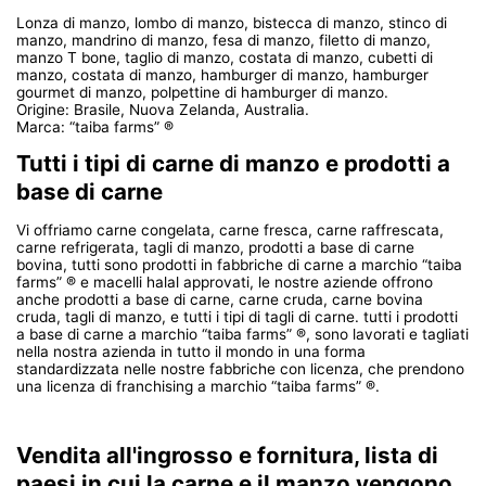
Lonza di manzo, lombo di manzo, bistecca di manzo, stinco di
manzo, mandrino di manzo, fesa di manzo, filetto di manzo,
manzo T bone, taglio di manzo, costata di manzo, cubetti di
manzo, costata di manzo, hamburger di manzo, hamburger
gourmet di manzo, polpettine di hamburger di manzo.
Origine: Brasile, Nuova Zelanda, Australia.
Marca: “taiba farms” ®
Tutti i tipi di carne di manzo e prodotti a
base di carne
Vi offriamo carne congelata, carne fresca, carne raffrescata,
carne refrigerata, tagli di manzo, prodotti a base di carne
bovina, tutti sono prodotti in fabbriche di carne a marchio “taiba
farms” ® e macelli halal approvati, le nostre aziende offrono
anche prodotti a base di carne, carne cruda, carne bovina
cruda, tagli di manzo, e tutti i tipi di tagli di carne. tutti i prodotti
a base di carne a marchio “taiba farms” ®, sono lavorati e tagliati
nella nostra azienda in tutto il mondo in una forma
standardizzata nelle nostre fabbriche con licenza, che prendono
una licenza di franchising a marchio “taiba farms” ®.
Vendita all'ingrosso e fornitura, lista di
paesi in cui la carne e il manzo vengono