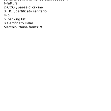
1-fattura
2-COO \ paese di origine
3-HC \ certificato sanitario
4-b.L
5. packing list
6.Certificato Halal
Marchio: “taiba farms” ®