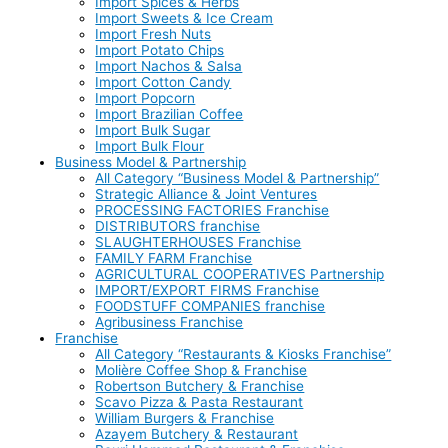
Import Spices & Herbs
Import Sweets & Ice Cream
Import Fresh Nuts
Import Potato Chips
Import Nachos & Salsa
Import Cotton Candy
Import Popcorn
Import Brazilian Coffee
Import Bulk Sugar
Import Bulk Flour
Business Model & Partnership
All Category “Business Model & Partnership”
Strategic Alliance & Joint Ventures
PROCESSING FACTORIES Franchise
DISTRIBUTORS franchise
SLAUGHTERHOUSES Franchise
FAMILY FARM Franchise
AGRICULTURAL COOPERATIVES Partnership
IMPORT/EXPORT FIRMS Franchise
FOODSTUFF COMPANIES franchise
Agribusiness Franchise
Franchise
All Category “Restaurants & Kiosks Franchise”
Molière Coffee Shop & Franchise
Robertson Butchery & Franchise
Scavo Pizza & Pasta Restaurant
William Burgers & Franchise
Azayem Butchery & Restaurant